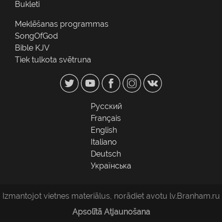
Bukleti
Meklēšanas programmas
SongOfGod
Bible KJV
Tiek tulkota svētruna
Русский
Français
English
Italiano
Deutsch
Українська
Izmantojot vietnes materiālus, norādiet avotu lv.Branham.ru
Apsolītā Atjaunošana