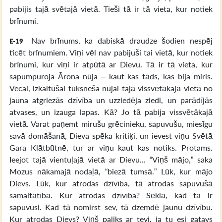
pabijis tajā svētajā vietā. Tieši tā ir tā vieta, kur notiek
brīnumi.
Nav brīnums, ka dabiskā draudze šodien nespēj
E-19
ticēt brīnumiem. Viņi vēl nav pabijuši tai vietā, kur notiek
brīnumi, kur viņi ir atpūtā ar Dievu. Tā ir tā vieta, kur
sapumpuroja Ārona nūja – kaut kas tāds, kas bija miris.
Vecai, izkaltušai tuksneša nūjai tajā vissvētākajā vietā no
jauna atgriezās dzīvība un uzziedēja ziedi, un parādījās
atvases, un izauga lapas. Kā? Jo tā pabija vissvētākajā
vietā. Varat paņemt mirušu grēcinieku, sapuvušu, miesīgu
savā domāšanā, Dieva spēka kritiķi, un ievest viņu Svētā
Gara Klātbūtnē, tur ar viņu kaut kas notiks. Protams.
Ieejot tajā vientuļajā vietā ar Dievu... “Viņš mājo,” saka
Mozus nākamajā nodaļā, “biezā tumsā.” Lūk, kur mājo
Dievs. Lūk, kur atrodas dzīvība, tā atrodas sapuvušā
samaitātībā. Kur atrodas dzīvība? Sēklā, kad tā ir
sapuvusi. Kad tā nomirst sev, tā dzemdē jaunu dzīvību.
Kur atrodas Dievs? Viņš paliks ar tevi, ja tu esi gatavs