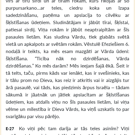
vīrs ar tīru sirdi un ar tīrām rokām, kurš rīkojās ar šo
purpursarkano...ar teles, ciedru koka un īzapa
sadedzināšanu, paņēma un apslacīja to cilvēku ar
šķīstīšanas ūdeņiem. Sludinātājam ir jābūt tīrai, šķīstai,
patiesai sirdij. Viņa rokām ir jābūt neaptraipītām ar šīs
pasaules lietām. Kas sludina Vārdu, tiek glabāts svētā
vietā un apkalpots ar svētām rokām. Vēstulē Efeziešiem 6.
nodaļā ir teikts, ka mēs esam mazgāti ar Vārda ūdeni:
šķīstīšana. “Ticība nāk no dzirdēšanas, Vārda
dzirdēšanas.” Ko mēs darām? Mēs ieejam šajā ēkā. Šeit ir
tā telts, taču, pirms kāds var ienākt, kas ir svešinieks, kas
ir tālu prom no Dieva, kas reiz ir atkritis vai ir aizgājis tur
ārā pasaulē, vai tāds, kas piedzimis ārpus Israēla – tādam
sākumā ir jāatnāk un jātiek apslacītam ar šķīstīšanas
ūdeņiem, kas atdalīs viņu no šīs pasaules lietām, lai viņa
vēlme un mīlestība ir Dieva Vārds, ka viņš uzskatīs to par
svarīgāku par visu pārējo.
Ko viņi pēc tam darīja ar tās teles asinīm? Viņi
E-27