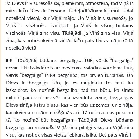
Ja Dievs ir visuresošs kā, piemēram, atmosfēra, tad Viņš ir
mīts. Taču Dievs ir Persona. Tādējādi Viņam ir jābūt kādai
noteiktai vietai, kur Viņš mājo. Un Viņš ir visuresošs, jo
Viņš ir viszinošs. Tādējādi, ja Viņš ir visur, būdams
viszinošs, Viņš zina visu. Tādējādi, ja Viņš zina visu, Viņš
zina, kas notiek ikvienā vietā. Taču pats Dievs mājo kādā
noteiktā vietā.
Tādējādi, būdams bezgalīgs... Lūk, vārds “bezgalīgs”
E-5
nevar tikt izskaidrots ar nevienas valodas vārdiem. Lūk,
vārds “bezgalīgs” ir kā bezgalība, tas arvien turpinās. Un
Dievs ir bezgalīgs. Un, ja es mēģinātu to kaut kā
izskaidrot, ko nozīmē bezgalība, tad tas būtu, ka simts
miljoni gadus pirms vēl bija izveidota zeme, bezgalīgais
Dievs zināja katru blusu, kas vien būs uz zemes, un zināja,
kad ikviena no tām mirkšķinās aci. Tā ne tuvu nav puse no
tā, ko nozīmē būt bezgalīgam. Tādējādi Dievs, būdams
bezgalīgs un viszinošs, Viņš zina pilnīgi visu, un Viņš zina
visu, kas notiek visās vietās jebkurā laikā. Bet pats Viņš ir