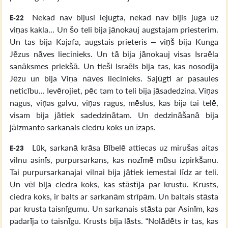
Nekad nav bijusi iejūgta, nekad nav bijis jūga uz
E-22
viņas kakla... Un šo teli bija jānokauj augstajam priesterim.
Un tas bija Kajafa, augstais prieteris – viņš bija Kunga
Jēzus nāves liecinieks. Un tā bija jānokauj visas Israēla
sanāksmes priekšā. Un tieši Israēls bija tas, kas nosodīja
Jēzu un bija Viņa nāves liecinieks. Sajūgti ar pasaules
neticību... Ievērojiet, pēc tam to teli bija jāsadedzina. Viņas
nagus, viņas galvu, viņas ragus, mēslus, kas bija tai telē,
visam bija jātiek sadedzinātam. Un dedzināšanā bija
jāizmanto sarkanais ciedru koks un īzaps.
Lūk, sarkanā krāsa Bībelē attiecas uz mirušas aitas
E-23
vilnu asinīs, purpursarkans, kas nozīmē mūsu izpirkšanu.
Tai purpursarkanajai vilnai bija jātiek iemestai līdz ar teli.
Un vēl bija ciedra koks, kas stāstīja par krustu. Krusts,
ciedra koks, ir balts ar sarkanām strīpām. Un baltais stāsta
par krusta taisnīgumu. Un sarkanais stāsta par Asinīm, kas
padarīja to taisnīgu. Krusts bija lāsts. “Nolādēts ir tas, kas