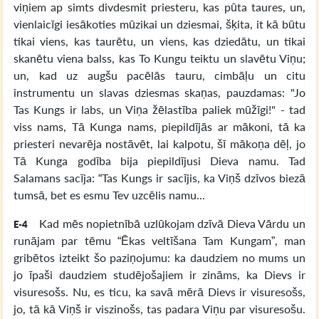
viņiem ap simts divdesmit priesteru, kas pūta taures, un,
vienlaicīgi iesākoties mūzikai un dziesmai, šķita, it kā būtu
tikai viens, kas taurētu, un viens, kas dziedātu, un tikai
skanētu viena balss, kas To Kungu teiktu un slavētu Viņu;
un, kad uz augšu pacēlās tauru, cimbāļu un citu
instrumentu un slavas dziesmas skaņas, pauzdamas: "Jo
Tas Kungs ir labs, un Viņa žēlastība paliek mūžīgi!" - tad
viss nams, Tā Kunga nams, piepildījās ar mākoni, tā ka
priesteri nevarēja nostāvēt, lai kalpotu, šī mākoņa dēļ, jo
Tā Kunga godība bija piepildījusi Dieva namu. Tad
Salamans sacīja: “Tas Kungs ir sacījis, ka Viņš dzīvos biezā
tumsā, bet es esmu Tev uzcēlis namu...
Kad mēs nopietnībā uzlūkojam dzīvā Dieva Vārdu un
E-4
runājam par tēmu “Ēkas veltīšana Tam Kungam”, man
gribētos izteikt šo paziņojumu: ka daudziem no mums un
jo īpaši daudziem studējošajiem ir zināms, ka Dievs ir
visuresošs. Nu, es ticu, ka savā mērā Dievs ir visuresošs,
jo, tā kā Viņš ir viszinošs, tas padara Viņu par visuresošu.