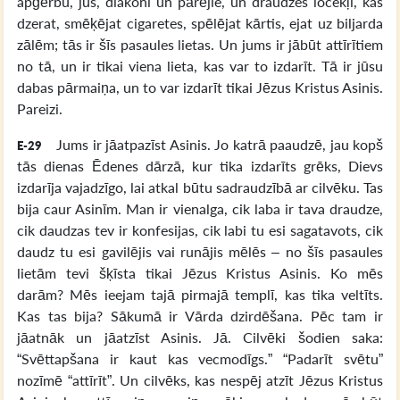
apģērbu, jūs, diakoni un pārējie, un draudzes locekļi, kas
dzerat, smēķējat cigaretes, spēlējat kārtis, ejat uz biljarda
zālēm; tās ir šīs pasaules lietas. Un jums ir jābūt attīrītiem
no tā, un ir tikai viena lieta, kas var to izdarīt. Tā ir jūsu
dabas pārmaiņa, un to var izdarīt tikai Jēzus Kristus Asinis.
Pareizi.
Jums ir jāatpazīst Asinis. Jo katrā paaudzē, jau kopš
E-29
tās dienas Ēdenes dārzā, kur tika izdarīts grēks, Dievs
izdarīja vajadzīgo, lai atkal būtu sadraudzībā ar cilvēku. Tas
bija caur Asinīm. Man ir vienalga, cik laba ir tava draudze,
cik daudzas tev ir konfesijas, cik labi tu esi sagatavots, cik
daudz tu esi gavilējis vai runājis mēlēs – no šīs pasaules
lietām tevi šķīsta tikai Jēzus Kristus Asinis. Ko mēs
darām? Mēs ieejam tajā pirmajā templī, kas tika veltīts.
Kas tas bija? Sākumā ir Vārda dzirdēšana. Pēc tam ir
jāatnāk un jāatzīst Asinis. Jā. Cilvēki šodien saka:
“Svēttapšana ir kaut kas vecmodīgs.” “Padarīt svētu”
nozīmē “attīrīt”. Un cilvēks, kas nespēj atzīt Jēzus Kristus