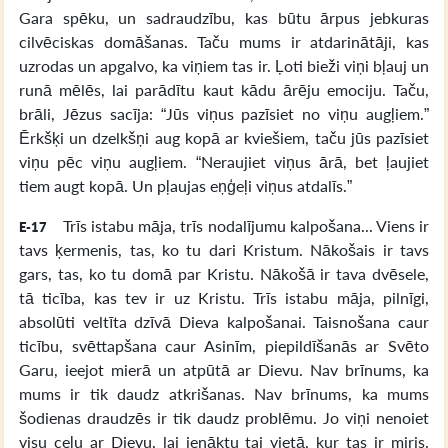
Gara spēku, un sadraudzību, kas būtu ārpus jebkuras
cilvēciskas domāšanas. Taču mums ir atdarinātāji, kas
uzrodas un apgalvo, ka viņiem tas ir. Ļoti bieži viņi bļauj un
runā mēlēs, lai parādītu kaut kādu ārēju emociju. Taču,
brāli, Jēzus sacīja: “Jūs viņus pazīsiet no viņu augļiem.”
Ērkšķi un dzelkšņi aug kopā ar kviešiem, taču jūs pazīsiet
viņu pēc viņu augļiem. “Neraujiet viņus ārā, bet ļaujiet
tiem augt kopā. Un pļaujas eņģeļi viņus atdalīs.”
Trīs istabu māja, trīs nodalījumu kalpošana... Viens ir
E-17
tavs ķermenis, tas, ko tu dari Kristum. Nākošais ir tavs
gars, tas, ko tu domā par Kristu. Nākošā ir tava dvēsele,
tā ticība, kas tev ir uz Kristu. Trīs istabu māja, pilnīgi,
absolūti veltīta dzīvā Dieva kalpošanai. Taisnošana caur
ticību, svēttapšana caur Asinīm, piepildīšanās ar Svēto
Garu, ieejot mierā un atpūtā ar Dievu. Nav brīnums, ka
mums ir tik daudz atkrišanas. Nav brīnums, ka mums
šodienas draudzēs ir tik daudz problēmu. Jo viņi nenoiet
visu ceļu ar Dievu, lai ienāktu tai vietā, kur tas ir miris.