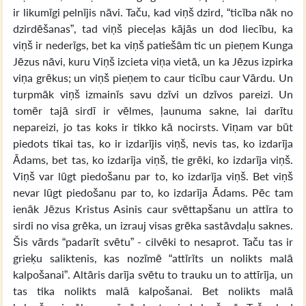
ir likumīgi pelnījis nāvi. Taču, kad viņš dzird, “ticība nāk no
dzirdēšanas”, tad viņš pieceļas kājās un dod liecību, ka
viņš ir nederīgs, bet ka viņš patiešām tic un pieņem Kunga
Jēzus nāvi, kuru Viņš izcieta viņa vietā, un ka Jēzus izpirka
viņa grēkus; un viņš pieņem to caur ticību caur Vārdu. Un
turpmāk viņš izmainīs savu dzīvi un dzīvos pareizi. Un
tomēr tajā sirdī ir vēlmes, ļaunuma sakne, lai darītu
nepareizi, jo tas koks ir tikko kā nocirsts. Viņam var būt
piedots tikai tas, ko ir izdarījis viņš, nevis tas, ko izdarīja
Ādams, bet tas, ko izdarīja viņš, tie grēki, ko izdarīja viņš.
Viņš var lūgt piedošanu par to, ko izdarīja viņš. Bet viņš
nevar lūgt piedošanu par to, ko izdarīja Ādams. Pēc tam
ienāk Jēzus Kristus Asinis caur svēttapšanu un attīra to
sirdi no visa grēka, un izrauj visas grēka sastāvdaļu saknes.
Šis vārds “padarīt svētu” - cilvēki to nesaprot. Taču tas ir
grieķu saliktenis, kas nozīmē “attīrīts un nolikts malā
kalpošanai”. Altāris darīja svētu to trauku un to attīrīja, un
tas tika nolikts malā kalpošanai. Bet nolikts malā