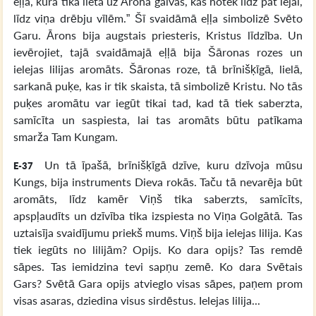
eļļa, kura tika lieta uz Ārona galvas, kas notek līdz pat lejai,
līdz viņa drēbju vīlēm.” Šī svaidāmā eļļa simbolizē Svēto
Garu. Ārons bija augstais priesteris, Kristus līdzība. Un
ievērojiet, tajā svaidāmajā eļļā bija Šāronas rozes un
ielejas lilijas aromāts. Šāronas roze, tā brīnišķīgā, lielā,
sarkanā puķe, kas ir tik skaista, tā simbolizē Kristu. No tās
puķes aromātu var iegūt tikai tad, kad tā tiek saberzta,
samīcīta un saspiesta, lai tas aromāts būtu patīkama
smarža Tam Kungam.
Un tā īpašā, brīnišķīgā dzīve, kuru dzīvoja mūsu
E-37
Kungs, bija instruments Dieva rokās. Taču tā nevarēja būt
aromāts, līdz kamēr Viņš tika saberzts, samīcīts,
apspļaudīts un dzīvība tika izspiesta no Viņa Golgātā. Tas
uztaisīja svaidījumu priekš mums. Viņš bija ielejas lilija. Kas
tiek iegūts no lilijām? Opijs. Ko dara opijs? Tas remdē
sāpes. Tas iemidzina tevi sapņu zemē. Ko dara Svētais
Gars? Svētā Gara opijs atvieglo visas sāpes, paņem prom
visas asaras, dziedina visus sirdēstus. Ielejas lilija...