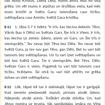
tad Jēzus Kristus, Dieva Dēla, Asinis attīra mūs no visa
grēka. Un vēl mums ir atpūtas un drošības vieta, kad mēs
esam kristīti ar Svēto Garu: taisnošana caur ticību,
svēttapšana caur Asinīm, Svētā Gara kristība.
1. Jāņa 5:7 ir teikts: “Ir trīs, kas liecina debesīs: Tēvs,
E-11
Vārds (kas ir Dēls) un Svētais Gars, šie trīs ir Viens. Ir trīs,
kas liecina uz zemes: ūdens, asinis un Gars, un šie trīs ir
vienisprātis.” Tev nevar būt Tēva bez Dēla. Tev nevar būt
Svētā Gara, ja tev nav gan Tēvs, gan Dēls. Bet tu vari būt
taisnots bez svēttapšanas. Un tu vari iziet svēttapšanu un
būt bez Svētā Gara. Tie ir vienisprātis. Bet Tēvs, Dēls,
Svētais Gars ir viens. Pagalmā tu vari būt taisnots caur
ticību, ticēdams. Tai otrā tu vari būt attīrīts no grēka
dzīves un iziet svēttapšanu.
Lūk, tāpat kā tas ir dabiskajā, tāpat tas ir garīgajā.
E-12
Kad sieviete piedzemdē mazuli, pirmais atnāk ūdens.
Nākamās atnāk asinis. Treškārt atnāk dzīvība. Un, kad
Jēzus nomira uz krusta, tās sastāvdaļas iznāca no Viņa