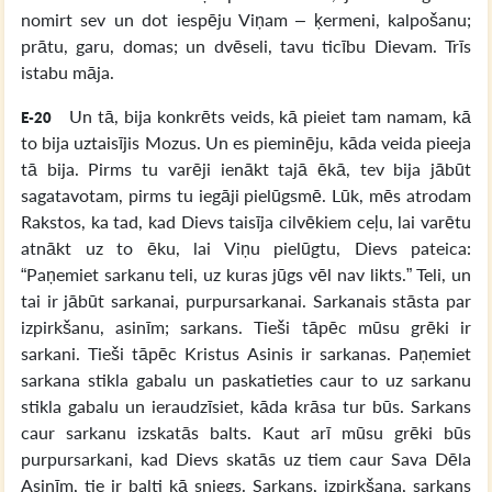
nomirt sev un dot iespēju Viņam – ķermeni, kalpošanu;
prātu, garu, domas; un dvēseli, tavu ticību Dievam. Trīs
istabu māja.
Un tā, bija konkrēts veids, kā pieiet tam namam, kā
E-20
to bija uztaisījis Mozus. Un es pieminēju, kāda veida pieeja
tā bija. Pirms tu varēji ienākt tajā ēkā, tev bija jābūt
sagatavotam, pirms tu iegāji pielūgsmē. Lūk, mēs atrodam
Rakstos, ka tad, kad Dievs taisīja cilvēkiem ceļu, lai varētu
atnākt uz to ēku, lai Viņu pielūgtu, Dievs pateica:
“Paņemiet sarkanu teli, uz kuras jūgs vēl nav likts.” Teli, un
tai ir jābūt sarkanai, purpursarkanai. Sarkanais stāsta par
izpirkšanu, asinīm; sarkans. Tieši tāpēc mūsu grēki ir
sarkani. Tieši tāpēc Kristus Asinis ir sarkanas. Paņemiet
sarkana stikla gabalu un paskatieties caur to uz sarkanu
stikla gabalu un ieraudzīsiet, kāda krāsa tur būs. Sarkans
caur sarkanu izskatās balts. Kaut arī mūsu grēki būs
purpursarkani, kad Dievs skatās uz tiem caur Sava Dēla
Asinīm, tie ir balti kā sniegs. Sarkans, izpirkšana, sarkans