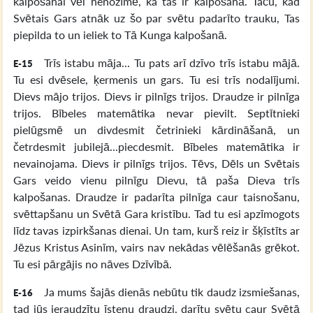
kalpošanai vēl nenozīmē, ka tas ir kalpošanā. Taču, kad
Svētais Gars atnāk uz šo par svētu padarīto trauku, Tas
piepilda to un ieliek to Tā Kunga kalpošanā.
Trīs istabu māja... Tu pats arī dzīvo trīs istabu mājā.
E-15
Tu esi dvēsele, ķermenis un gars. Tu esi trīs nodalījumi.
Dievs mājo trijos. Dievs ir pilnīgs trijos. Draudze ir pilnīga
trijos. Bībeles matemātika nevar pievilt. Septītnieki
pielūgsmē un divdesmit četrinieki kārdināšanā, un
četrdesmit jubilejā...piecdesmit. Bībeles matemātika ir
nevainojama. Dievs ir pilnīgs trijos. Tēvs, Dēls un Svētais
Gars veido vienu pilnīgu Dievu, tā paša Dieva trīs
kalpošanas. Draudze ir padarīta pilnīga caur taisnošanu,
svēttapšanu un Svētā Gara kristību. Tad tu esi apzīmogots
līdz tavas izpirkšanas dienai. Un tam, kurš reiz ir šķīstīts ar
Jēzus Kristus Asinīm, vairs nav nekādas vēlēšanās grēkot.
Tu esi pārgājis no nāves Dzīvībā.
Ja mums šajās dienās nebūtu tik daudz izsmiešanas,
E-16
tad jūs ieraudzītu īstenu draudzi, darītu svētu caur Svētā