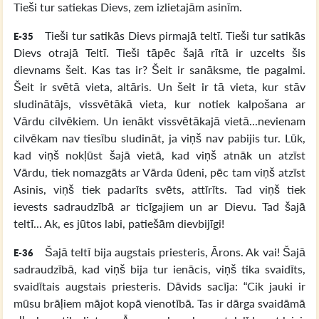
Tieši tur satiekas Dievs, zem izlietajām asinīm.
Tieši tur satikās Dievs pirmajā teltī. Tieši tur satikās
E-35
Dievs otrajā Teltī. Tieši tāpēc šajā rītā ir uzcelts šis
dievnams šeit. Kas tas ir? Šeit ir sanāksme, tie pagalmi.
Šeit ir svētā vieta, altāris. Un šeit ir tā vieta, kur stāv
sludinātājs, vissvētākā vieta, kur notiek kalpošana ar
Vārdu cilvēkiem. Un ienākt vissvētākajā vietā...nevienam
cilvēkam nav tiesību sludināt, ja viņš nav pabijis tur. Lūk,
kad viņš nokļūst šajā vietā, kad viņš atnāk un atzīst
Vārdu, tiek nomazgāts ar Vārda ūdeni, pēc tam viņš atzīst
Asinis, viņš tiek padarīts svēts, attīrīts. Tad viņš tiek
ievests sadraudzībā ar ticīgajiem un ar Dievu. Tad šajā
teltī... Ak, es jūtos labi, patiešām dievbijīgi!
Šajā teltī bija augstais priesteris, Ārons. Ak vai! Šajā
E-36
sadraudzībā, kad viņš bija tur ienācis, viņš tika svaidīts,
svaidītais augstais priesteris. Dāvids sacīja: “Cik jauki ir
mūsu brāļiem mājot kopā vienotībā. Tas ir dārga svaidāmā