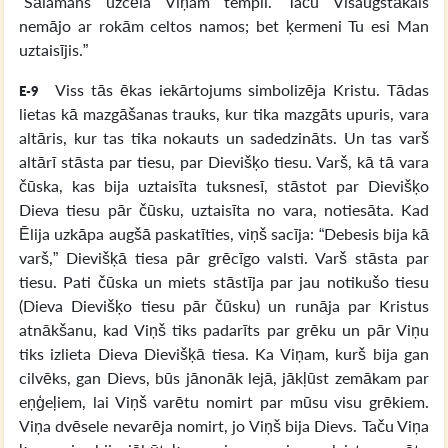
“Sālamans uzcēla Viņam templi. Taču Visaugstākais
nemājo ar rokām celtos namos; bet ķermeni Tu esi Man
uztaisījis.”
Viss tās ēkas iekārtojums simbolizēja Kristu. Tādas
E-9
lietas kā mazgāšanas trauks, kur tika mazgāts upuris, vara
altāris, kur tas tika nokauts un sadedzināts. Un tas varš
altārī stāsta par tiesu, par Dievišķo tiesu. Varš, kā tā vara
čūska, kas bija uztaisīta tuksnesī, stāstot par Dievišķo
Dieva tiesu pār čūsku, uztaisīta no vara, notiesāta. Kad
Ēlija uzkāpa augšā paskatīties, viņš sacīja: “Debesis bija kā
varš,” Dievišķā tiesa pār grēcīgo valsti. Varš stāsta par
tiesu. Pati čūska un miets stāstīja par jau notikušo tiesu
(Dieva Dievišķo tiesu pār čūsku) un runāja par Kristus
atnākšanu, kad Viņš tiks padarīts par grēku un pār Viņu
tiks izlieta Dieva Dievišķā tiesa. Ka Viņam, kurš bija gan
cilvēks, gan Dievs, būs jānonāk lejā, jākļūst zemākam par
eņģeļiem, lai Viņš varētu nomirt par mūsu visu grēkiem.
Viņa dvēsele nevarēja nomirt, jo Viņš bija Dievs. Taču Viņa