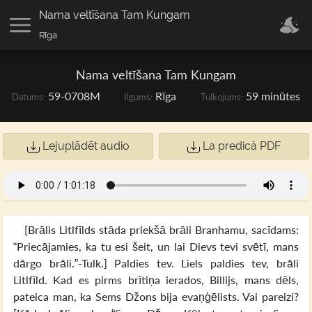
Nama veltīšana Tam Kungam
Rīga
Nama veltīšana Tam Kungam
59-0708M
Rīga
59 minūtes
Datums:
Ilgums:
Tulkojums:
Lejuplādēt audio
La predică PDF
[Brālis Litlfīlds stāda priekšā brāli Branhamu, sacīdams:
“Priecājamies, ka tu esi šeit, un lai Dievs tevi svētī, mans
dārgo brāli.”-Tulk.] Paldies tev. Liels paldies tev, brāli
Litlfīld. Kad es pirms brītiņa ierados, Billijs, mans dēls,
pateica man, ka Sems Džons bija evaņģēlists. Vai pareizi?