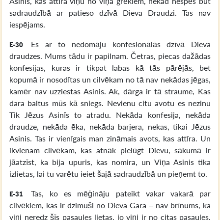
Asinis, kas attīra viņu no viņa grēkiem, nekad nespēs būt
sadraudzībā ar patieso dzīvā Dieva Draudzi. Tas nav
iespējams.
Es ar to nedomāju konfesionālās dzīvā Dieva
E-30
draudzes. Mums tādu ir papilnam. Četras, piecas dažādas
konfesijas, kuras ir tikpat labas kā tās pārējās, bet
kopumā ir nosodītas un cilvēkam no tā nav nekādas jēgas,
kamēr nav uzziestas Asinis. Ak, dārga ir tā straume, Kas
dara baltus mūs kā sniegs. Nevienu citu avotu es nezinu
Tik Jēzus Asinīs to atradu. Nekāda konfesija, nekāda
draudze, nekāda ēka, nekāda barjera, nekas, tikai Jēzus
Asinis. Tas ir vienīgais man zināmais avots, kas attīra. Un
ikvienam cilvēkam, kas atnāk pielūgt Dievu, sākumā ir
jāatzīst, ka bija upuris, kas nomira, un Viņa Asinis tika
izlietas, lai tu varētu ieiet šajā sadraudzībā un pieņemt to.
Tas, ko es mēģināju pateikt vakar vakarā par
E-31
cilvēkiem, kas ir dzimuši no Dieva Gara – nav brīnums, ka
viņi neredz šīs pasaules lietas, jo viņi ir no citas pasaules.