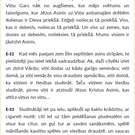
Viņu Gars nāk no augšienes, kur mājo svētums un
taisnīgums, kur Jēzus Asinis uz Viņa asiņainajām drēbēm
ikdienas ir Dieva priekšā. Eņģeļi noliecas tā priekšā. Viss,
kas ir debesīs, noliecas tā priekšā. Un viss uz zemes, kas
dosies uz debesīm, nolieksies tā priekšā. Mums visiem ir
jāatzīst Asinis.
Kad mēs paejam zem šīm septiņām asins strīpām, te
E-32
pielūdzēji jau ieiet iekšā sadraudzībai. Ak, daži cilvēki iziet
un dzird Vārdu; viņi dodas uz kādu garīgo semināru; viņi
domā, ja viņi iemācās visu draudzes apmācību, viņi domā,
ka viņiem ir tiesības sludināt. Taču viņiem nav tiesību
sludināt, pirms viņi ir atzinuši Jēzus Kristus Asinis, kas
attīra viņus no viņu...
Sludinātāji iet pa ielu, aplikuši ap kaklu krādziņu, ar
E-33
cigareti mutē; citi iet uz tām peldēšanas pludmalēm un
visur kur citur, un guļ tur ar savām sanāksmēm, spēlē
mānīšanās kauliņu spēles un viesības draudzē, un saucas