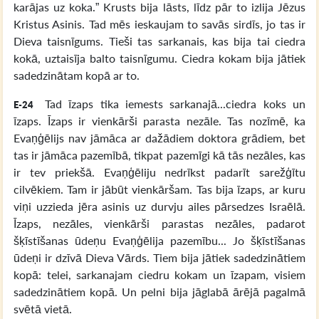
karājas uz koka.” Krusts bija lāsts, līdz pār to izlija Jēzus
Kristus Asinis. Tad mēs ieskaujam to savās sirdīs, jo tas ir
Dieva taisnīgums. Tieši tas sarkanais, kas bija tai ciedra
kokā, uztaisīja balto taisnīgumu. Ciedra kokam bija jātiek
sadedzinātam kopā ar to.
Tad īzaps tika iemests sarkanajā...ciedra koks un
E-24
īzaps. Īzaps ir vienkārši parasta nezāle. Tas nozīmē, ka
Evaņģēlijs nav jāmāca ar dažādiem doktora grādiem, bet
tas ir jāmāca pazemībā, tikpat pazemīgi kā tās nezāles, kas
ir tev priekšā. Evaņģēliju nedrīkst padarīt sarežģītu
cilvēkiem. Tam ir jābūt vienkāršam. Tas bija īzaps, ar kuru
viņi uzzieda jēra asinis uz durvju ailes pārsedzes Israēlā.
Īzaps, nezāles, vienkārši parastas nezāles, padarot
šķīstīšanas ūdeņu Evaņģēlija pazemību... Jo šķīstīšanas
ūdeņi ir dzīvā Dieva Vārds. Tiem bija jātiek sadedzinātiem
kopā: telei, sarkanajam ciedru kokam un īzapam, visiem
sadedzinātiem kopā. Un pelni bija jāglabā ārējā pagalmā
svētā vietā.