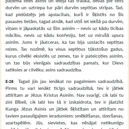
paņēma teles asinis un ielēja tās traukā, devās pie telts
durvīm un uztriepa tur pāri durvīm septiņas strīpas. Tad,
kad pielūdzējs jeb apslacītais, kurš ir šķīstīts no šīs
pasaules lietām, tagad atnāk, kad viņš iet iekšā pa durvīm,
viņam ir jāpaskatās uz šīm asinīm – nevis uz kādu ticības
mācību, nevis uz kādu konfesiju, bet uz mirušā upura
asinīm. Jums ir jāatceras, ka tas bija uzslacīts septiņas
reizes. Tas nozīmē, ka visus septiņus tūkstošus gadus,
kurus cilvēki eksistēs uz zemes, tas ir pateicoties asinīm,
un tas būs vienīgais sadraudzības pamats, kur Dievs
satiksies ar cilvēku; asins sadraudzība.
Tagad jūs jau ienākat no pagalmiem sadraudzībā.
E-28
Pirms tu vari ienākt ticīgo sadraudzībā, tev ir jātiek
attīrītam ar Jēzus Kristus Asinīm. Nav svarīgi, cik labi tu
zini Bībeli, cik labi tev tā ir izskaidrota, tev ir jāatzīst
Kunga Jēzus Asinis un jātiek šķīstītam un attīrītam no
taviem pasaulīgajiem ieradumiem: smēķēšanas, dzeršanas,
azartspēlēm. Jūs, sievietes, kas nēsājat netikumīgu