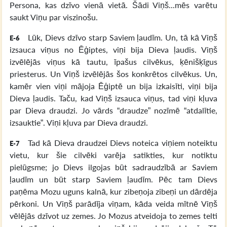
Persona, kas dzīvo vienā vietā. Šādi Viņš...mēs varētu
saukt Viņu par viszinošu.
Lūk, Dievs dzīvo starp Saviem ļaudīm. Un, tā kā Viņš
E-6
izsauca viņus no Ēģiptes, viņi bija Dieva ļaudis. Viņš
izvēlējās viņus kā tautu, īpašus cilvēkus, ķēnišķīgus
priesterus. Un Viņš izvēlējās šos konkrētos cilvēkus. Un,
kamēr vien viņi mājoja Ēģiptē un bija izkaisīti, viņi bija
Dieva ļaudis. Taču, kad Viņš izsauca viņus, tad viņi kļuva
par Dieva draudzi. Jo vārds “draudze” nozīmē “atdalītie,
izsauktie”. Viņi kļuva par Dieva draudzi.
Tad kā Dieva draudzei Dievs noteica viņiem noteiktu
E-7
vietu, kur šie cilvēki varēja satikties, kur notiktu
pielūgsme; jo Dievs ilgojas būt sadraudzībā ar Saviem
ļaudīm un būt starp Saviem ļaudīm. Pēc tam Dievs
paņēma Mozu uguns kalnā, kur zibeņoja zibeņi un dārdēja
pērkoni. Un Viņš parādīja viņam, kāda veida mītnē Viņš
vēlējās dzīvot uz zemes. Jo Mozus atveidoja to zemes telti