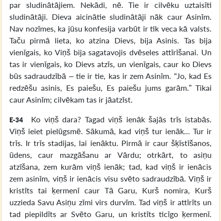
par sludinātājiem. Nekādi, nē. Tie ir cilvēku uztaisīti
sludinātāji. Dieva aicinātie sludinātāji nāk caur Asinīm.
Nav nozīmes, ka jūsu konfesija varbūt ir tik veca kā valsts.
Taču pirmā lieta, ko atzina Dievs, bija Asinis. Tas bija
vienīgais, ko Viņš bija sagatavojis dvēseles attīrīšanai. Un
tas ir vienīgais, ko Dievs atzīs, un vienīgais, caur ko Dievs
būs sadraudzībā – tie ir tie, kas ir zem Asinīm. “Jo, kad Es
redzēšu asinis, Es paiešu, Es paiešu jums garām.” Tikai
caur Asinīm; cilvēkam tas ir jāatzīst.
Ko viņš dara? Tagad viņš ienāk šajās trīs istabās.
E-34
Viņš ieiet pielūgsmē. Sākumā, kad viņš tur ienāk... Tur ir
trīs. Ir trīs stadijas, lai ienāktu. Pirmā ir caur šķīstīšanos,
ūdens, caur mazgāšanu ar Vārdu; otrkārt, to asiņu
atzīšana, zem kurām viņš ienāk; tad, kad viņš ir ienācis
zem asinīm, viņš ir ienācis visu svēto sadraudzībā. Viņš ir
kristīts tai ķermenī caur Tā Garu, Kurš nomira, Kurš
uzzieda Savu Asiņu zīmi virs durvīm. Tad viņš ir attīrīts un
tad piepildīts ar Svēto Garu, un kristīts ticīgo ķermenī.