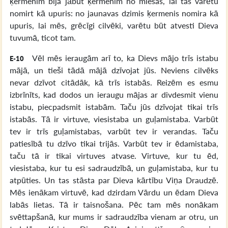
ķermenim bija jābūt ķermenim no miesas, lai tas varētu
nomirt kā upuris: no jaunavas dzimis ķermenis nomira kā
upuris, lai mēs, grēcīgi cilvēki, varētu būt atvesti Dieva
tuvumā, ticot tam.
Vēl mēs ieraugām arī to, ka Dievs mājo trīs istabu
E-10
mājā, un tieši tādā mājā dzīvojat jūs. Neviens cilvēks
nevar dzīvot citādāk, kā trīs istabās. Reizēm es esmu
izbrīnīts, kad dodos un ieraugu mājas ar divdesmit vienu
istabu, piecpadsmit istabām. Taču jūs dzīvojat tikai trīs
istabās. Tā ir virtuve, viesistaba un guļamistaba. Varbūt
tev ir trīs guļamistabas, varbūt tev ir verandas. Taču
patiesībā tu dzīvo tikai trijās. Varbūt tev ir ēdamistaba,
taču tā ir tikai virtuves atvase. Virtuve, kur tu ēd,
viesistaba, kur tu esi sadraudzībā, un guļamistaba, kur tu
atpūties. Un tas stāsta par Dieva kārtību Viņa Draudzē.
Mēs ienākam virtuvē, kad dzirdam Vārdu un ēdam Dieva
labās lietas. Tā ir taisnošana. Pēc tam mēs nonākam
svēttapšanā, kur mums ir sadraudzība vienam ar otru, un