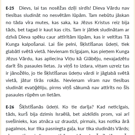
Dievs, lai tas nosēžas dziļi sirdīs! Dieva Vārdu nav
E-25
tiesības sludināt no nesvētām lūpām. Tam nebūtu jāskan
no tāda vīra mutes, kas saka, ka Jēzus Kristus reiz bija
tāds, bet tagad ir kaut kas cits. Tam ir jātiek sludinātam ar
dzīvā Dieva spēku caur attīrītām lūpām, kas ir veltītas Tā
Kunga kalpošanai. Lai šie pelni, šķīstīšanas ūdeņi, tiek
glabāti svētā vietā. Nevienam ticīgajam, kas pieņem Kunga
Jēzus Vārdu, kas apliecina Viņu kā Glābēju, nevajadzētu
darīt šīs pasaules lietas. Ja viņš to izdara, viņam uzreiz tas
ir jānožēlo, jo tie šķīstīšanas ūdeņu vārdi ir jāglabā svētā
vietā, jātur tīrās rokās. Nevienam vīram nav tiesības
sludināt evaņģēliju, pirms viņš sākumā nav attīrīts no šīs
pasaules rūpēm un lietām.
Šķīstīšanās ūdeņi. Ko tie darīja? Kad neticīgais,
E-26
tāds, kurš bija dzimis Israēlā, bet aizklīdis prom, vai arī
svešinieks, kas atnāca uz draudzi, pirmais, kas notika ārā
pagalmos, kur tika pasniegta gaļa, kur tika sludināts Vārds;