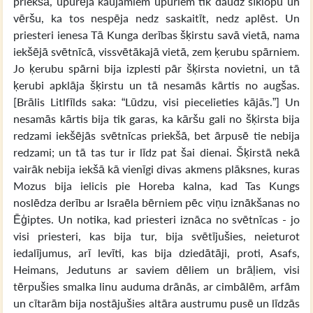
priekšā, upurēja kaujamiem upuriem tik daudz sīklopu un
vēršu, ka tos nespēja nedz saskaitīt, nedz aplēst. Un
priesteri ienesa Tā Kunga derības šķirstu savā vietā, nama
iekšējā svētnīcā, vissvētākajā vietā, zem ķerubu spārniem.
Jo ķerubu spārni bija izplesti pār šķirsta novietni, un tā
ķerubi apklāja šķirstu un tā nesamās kārtis no augšas.
[Brālis Litlfīlds saka: “Lūdzu, visi piecelieties kājās.”] Un
nesamās kārtis bija tik garas, ka kāršu gali no šķirsta bija
redzami iekšējās svētnīcas priekšā, bet ārpusē tie nebija
redzami; un tā tas tur ir līdz pat šai dienai. Šķirstā nekā
vairāk nebija iekšā kā vienīgi divas akmens plāksnes, kuras
Mozus bija ielicis pie Horeba kalna, kad Tas Kungs
noslēdza derību ar Israēla bērniem pēc viņu iznākšanas no
Ēģiptes. Un notika, kad priesteri iznāca no svētnīcas - jo
visi priesteri, kas bija tur, bija svētījušies, neieturot
iedalījumus, arī levīti, kas bija dziedātāji, proti, Asafs,
Heimans, Jedutuns ar saviem dēliem un brāļiem, visi
tērpušies smalka linu auduma drānās, ar cimbālēm, arfām
un cītarām bija nostājušies altāra austrumu pusē un līdzās