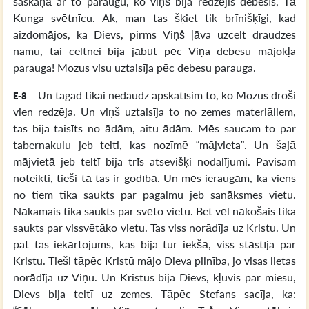
saskaņā ar to paraugu, ko viņš bija redzējis debesīs, Tā
Kunga svētnīcu. Ak, man tas šķiet tik brīnišķīgi, kad
aizdomājos, ka Dievs, pirms Viņš ļāva uzcelt draudzes
namu, tai celtnei bija jābūt pēc Viņa debesu mājokļa
parauga! Mozus visu uztaisīja pēc debesu parauga.
Un tagad tikai nedaudz apskatīsim to, ko Mozus droši
E-8
vien redzēja. Un viņš uztaisīja to no zemes materiāliem,
tas bija taisīts no ādām, aitu ādām. Mēs saucam to par
tabernakulu jeb telti, kas nozīmē “mājvieta”. Un šajā
mājvietā jeb teltī bija trīs atsevišķi nodalījumi. Pavisam
noteikti, tieši tā tas ir godībā. Un mēs ieraugām, ka viens
no tiem tika saukts par pagalmu jeb sanāksmes vietu.
Nākamais tika saukts par svēto vietu. Bet vēl nākošais tika
saukts par vissvētāko vietu. Tas viss norādīja uz Kristu. Un
pat tas iekārtojums, kas bija tur iekšā, viss stāstīja par
Kristu. Tieši tāpēc Kristū mājo Dieva pilnība, jo visas lietas
norādīja uz Viņu. Un Kristus bija Dievs, kļuvis par miesu,
Dievs bija teltī uz zemes. Tāpēc Stefans sacīja, ka: