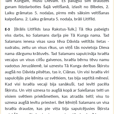
Tam Kungam, mūsu Dievam. Es palūgšu šim draudzes
ganam līdzdarboties šajā veltīšanā, izlasīt no Bībeles, 2.
Laiku grāmatas 5. nodaļas, pirms mēs sāksim veltīšanas
kalpošanu. 2. Laiku grāmata 5. nodaļa, brāli Litlfīld.
[Brālis Litlfīlds lasa Rakstus-Tulk.] Tā tika pabeigts
E-3
viss darbs, ko Salamans darīja pie Tā Kunga nama. Tad
Salamans ienesa visas sava tēva Dāvida veltītās lietas -
sudrabu, zeltu un visus rīkus, un viņš tās novietoja Dieva
nama dārgumu krātuvēs. Tad Salamans sapulcināja Israēla
vecajus un visus cilšu galvenos, Israēla bērnu tēvu namu
vadoņus Jeruzālemē, lai uznestu Tā Kunga derības šķirstu
augšā no Dāvida pilsētas, tas ir, Ciānas. Un visi Israēla vīri
sapulcējās pie ķēniņa uz svētkiem, tas bija septītā mēnesī.
Kad visi Israēla vecaji bija sanākuši, tad levīti pacēla
šķirstu. Un viņi uznesa to augšā kopā ar Saiešanas telti un
visiem svētiem priekšmetiem, kas atradās teltī; visu to
uznesa augšā levītu priesteri. Bet ķēniņš Salamans un visa
Israēla draudze, kas pie viņa bija sapulcējusies šķirsta