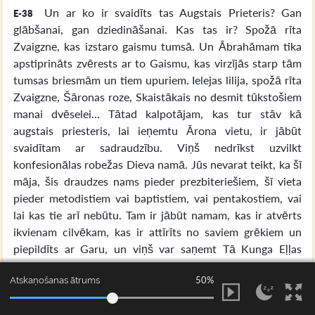
Un ar ko ir svaidīts tas Augstais Prieteris? Gan
E-38
glābšanai, gan dziedināšanai. Kas tas ir? Spožā rīta
Zvaigzne, kas izstaro gaismu tumsā. Un Ābrahāmam tika
apstiprināts zvērests ar to Gaismu, kas virzījās starp tām
tumsas briesmām un tiem upuriem. Ielejas lilija, spožā rīta
Zvaigzne, Šāronas roze, Skaistākais no desmit tūkstošiem
manai dvēselei... Tātad kalpotājam, kas tur stāv kā
augstais priesteris, lai ieņemtu Ārona vietu, ir jābūt
svaidītam ar sadraudzību. Viņš nedrīkst uzvilkt
konfesionālas robežas Dieva namā. Jūs nevarat teikt, ka šī
māja, šis draudzes nams pieder prezbiteriešiem, šī vieta
pieder metodistiem vai baptistiem, vai pentakostiem, vai
lai kas tie arī nebūtu. Tam ir jābūt namam, kas ir atvērts
ikvienam cilvēkam, kas ir attīrīts no saviem grēkiem un
piepildīts ar Garu, un viņš var saņemt Tā Kunga Eļļas
sadraudzības prieku. Ak, kāda vieta pielūgsmei!
50%
Atskaņošanas ātrums
Tā notek līdz katrai konfesijai, līdz katram no Gara
E-39
dzimušam brālim, kas brīvi nāk tai namā. Ārons stāv