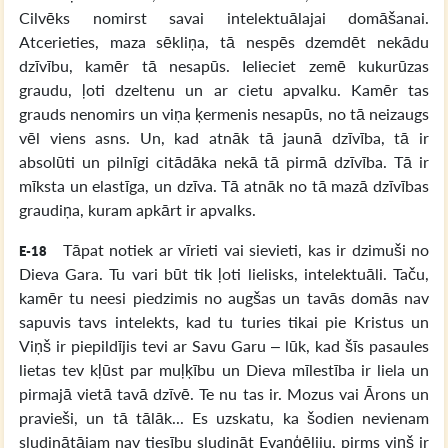
Cilvēks nomirst savai intelektuālajai domāšanai.
Atcerieties, maza sēkliņa, tā nespēs dzemdēt nekādu
dzīvību, kamēr tā nesapūs. Ielieciet zemē kukurūzas
graudu, ļoti dzeltenu un ar cietu apvalku. Kamēr tas
grauds nenomirs un viņa ķermenis nesapūs, no tā neizaugs
vēl viens asns. Un, kad atnāk tā jaunā dzīvība, tā ir
absolūti un pilnīgi citādāka nekā tā pirmā dzīvība. Tā ir
mīksta un elastīga, un dzīva. Tā atnāk no tā mazā dzīvības
graudiņa, kuram apkārt ir apvalks.
Tāpat notiek ar vīrieti vai sievieti, kas ir dzimuši no
E-18
Dieva Gara. Tu vari būt tik ļoti lielisks, intelektuāli. Taču,
kamēr tu neesi piedzimis no augšas un tavās domās nav
sapuvis tavs intelekts, kad tu turies tikai pie Kristus un
Viņš ir piepildījis tevi ar Savu Garu – lūk, kad šīs pasaules
lietas tev kļūst par muļķību un Dieva mīlestība ir liela un
pirmajā vietā tavā dzīvē. Te nu tas ir. Mozus vai Ārons un
pravieši, un tā tālāk... Es uzskatu, ka šodien nevienam
sludinātājam nav tiesību sludināt Evaņģēliju, pirms viņš ir