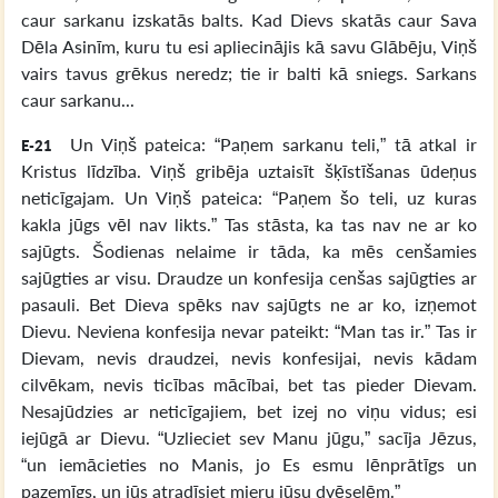
caur sarkanu izskatās balts. Kad Dievs skatās caur Sava
Dēla Asinīm, kuru tu esi apliecinājis kā savu Glābēju, Viņš
vairs tavus grēkus neredz; tie ir balti kā sniegs. Sarkans
caur sarkanu...
Un Viņš pateica: “Paņem sarkanu teli,” tā atkal ir
E-21
Kristus līdzība. Viņš gribēja uztaisīt šķīstīšanas ūdeņus
neticīgajam. Un Viņš pateica: “Paņem šo teli, uz kuras
kakla jūgs vēl nav likts.” Tas stāsta, ka tas nav ne ar ko
sajūgts. Šodienas nelaime ir tāda, ka mēs cenšamies
sajūgties ar visu. Draudze un konfesija cenšas sajūgties ar
pasauli. Bet Dieva spēks nav sajūgts ne ar ko, izņemot
Dievu. Neviena konfesija nevar pateikt: “Man tas ir.” Tas ir
Dievam, nevis draudzei, nevis konfesijai, nevis kādam
cilvēkam, nevis ticības mācībai, bet tas pieder Dievam.
Nesajūdzies ar neticīgajiem, bet izej no viņu vidus; esi
iejūgā ar Dievu. “Uzlieciet sev Manu jūgu,” sacīja Jēzus,
“un iemācieties no Manis, jo Es esmu lēnprātīgs un
pazemīgs, un jūs atradīsiet mieru jūsu dvēselēm.”