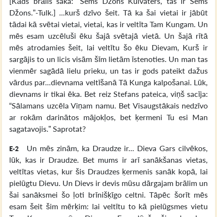
[Kāds brālis saka: “Sems Džons Kūlvaters, tas ir Sems
Džons.”-Tulk.] ...kurš dzīvo šeit. Tā ka šai vietai ir jābūt
tādai kā svētai vietai, vietai, kas ir veltīta Tam Kungam. Un
mēs esam uzcēluši ēku šajā svētajā vietā. Un šajā rītā
mēs atrodamies šeit, lai veltītu šo ēku Dievam, Kurš ir
sargājis to un licis visām šīm lietām īstenoties. Un man tas
vienmēr sagādā lielu prieku, un tas ir gods pateikt dažus
vārdus par...dievnama veltīšanā Tā Kunga kalpošanai. Lūk,
dievnams ir tikai ēka. Bet reiz Stefans pateica, viņš sacīja:
“Sālamans uzcēla Viņam namu. Bet Visaugstākais nedzīvo
ar rokām darinātos mājokļos, bet ķermeni Tu esi Man
sagatavojis.” Saprotat?
Un mēs zinām, ka Draudze ir... Dieva Gars cilvēkos,
E-2
lūk, kas ir Draudze. Bet mums ir arī sanākšanas vietas,
veltītas vietas, kur šis Draudzes ķermenis sanāk kopā, lai
pielūgtu Dievu. Un Dievs ir devis mūsu dārgajam brālim un
šai sanāksmei šo ļoti brīnišķīgo celtni. Tāpēc šorīt mēs
esam šeit šim mērķim: lai veltītu to kā pielūgsmes vietu