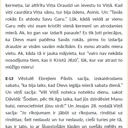
ķermeņa, lai attīrītu Viņa Draudzi un ievestu to Viņā. Kad
viņi caurdūra Viņa sānu, tur bija ūdens, Asinis. Un: “Tavās
rokās Es atdodu Savu Garu.” Lūk, kādā veidā ar vienu
Garu mēs visi esam kristīti vienā ķermenī un atrodamies
mierā. Ak, ko gan var izdarīt pasaule? Es tik ļoti priecājos,
ka Dievs mani paņēma Savās rokās, pirms to izdarīja
draudze ar visām savām mācībām. Es esmu atradis miera
vietu. Ak, kāda tā ir jauka mājvieta, kur “vairs nav nekāda
nosodījuma tiem, kas ir Kristū Jēzū”, lūk, kur var atrast to
mūžīgo mieru!
Vēstulē Ebrejiem Pāvils sacīja, izskaidrodams
E-13
sabatu, “ka bija laiks, kad Dievs iegāja mierā sabata dienā.”
Un viņš sacīja: “Vēl Viņš noteica noteiktu dienu, sakot
Dāvidā: 'Šodien, pēc tik ilga laika, kad jūs dzirdēsiet Manu
balsi, nenocietiniet jūsu sirdi.'” Un Jesajas 28. nodaļā Viņš
sacīja: “Jo rīkojumam ir jābūt uz rīkojuma, rindiņai uz
rindiņas; šeit nedaudz un tur nedaudz, cieši turies pie tā,
kas ir labs, jo ar šļupstošām lūpām un svešās mēlēs es