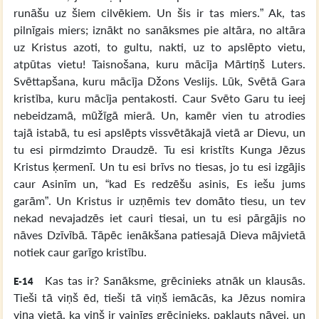
runāšu uz šiem cilvēkiem. Un šis ir tas miers.” Ak, tas
pilnīgais miers; iznākt no sanāksmes pie altāra, no altāra
uz Kristus azoti, to gultu, nakti, uz to apslēpto vietu,
atpūtas vietu! Taisnošana, kuru mācīja Mārtiņš Luters.
Svēttapšana, kuru mācīja Džons Veslijs. Lūk, Svētā Gara
kristība, kuru mācīja pentakosti. Caur Svēto Garu tu ieej
nebeidzamā, mūžīgā mierā. Un, kamēr vien tu atrodies
tajā istabā, tu esi apslēpts vissvētākajā vietā ar Dievu, un
tu esi pirmdzimto Draudzē. Tu esi kristīts Kunga Jēzus
Kristus ķermenī. Un tu esi brīvs no tiesas, jo tu esi izgājis
caur Asinīm un, “kad Es redzēšu asinis, Es iešu jums
garām”. Un Kristus ir uzņēmis tev domāto tiesu, un tev
nekad nevajadzēs iet cauri tiesai, un tu esi pārgājis no
nāves Dzīvībā. Tāpēc ienākšana patiesajā Dieva mājvietā
notiek caur garīgo kristību.
Kas tas ir? Sanāksme, grēcinieks atnāk un klausās.
E-14
Tieši tā viņš ēd, tieši tā viņš iemācās, ka Jēzus nomira
viņa vietā, ka viņš ir vainīgs grēcinieks, pakļauts nāvei, un