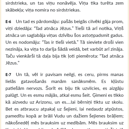
sirdstrieka, un tas viņu nonāvēja. Viņa tika turēta zem
skābekļa; viņa nomira no sirdstriekas.
Un tad es pārdomāju: pašās beigās cilvēki gāja prom,
E-6
viņi dziedāja: “Tad atnāca Jēzus.” Tieši tā arī notika, Viņš
atnāca un saglabāja viņas dzīvību šos astoņpadsmit gadus.
Un es nodomāju: “Tas ir tieši vietā.” Tā sieviete droši vien
nezināja, ka viņa to darīja šādā veidā, bet varbūt arī zināja.
Taču vienkārši tā daļa bija tik ļoti piemērota: “Tad atnāca
Jēzus.”
Un tā, vēl ir pavisam neilgi, es ceru, pirms manas
E-7
lielās gatavošanās manām sanāksmēm. Es kļūstu
patiešām nervozs. Šorīt es biju tik uzvilcies, es aizgāju
palūgt. Un es esmu mājās, atkal esmu šeit. Ģimeni es tikko
kā aizvedu uz Arizonu, un es....lai bērniņi tiktu uz skolu.
Bet es atbraucu atpakaļ uz šejieni, lai nedaudz atpūstos,
pamedītu kopā ar brāli Vudu un dažiem šejienes brāļiem;
nākošnedēļ mēs brauksim uz medībām. Mēs brauksim uz