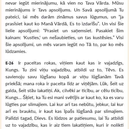
nevar iegūt mierinājumu, kā vien no Tava Vārda. Mūsu
mierinājums ir Tavs apsolījums. Un Savā apsolījumā Tu
pateici, lai mēs darām zināmus savus lūgumus, un “ja
prasīsiet kaut ko Manā Vārdā, Es to izdarīšu”. Un visi šie
lielie apsolījumi: “Prasiet un saņemsiet. Pasakiet šim
kalnam: 'Kusties,' un nešaubieties, un tas kustēsies.” Visi
šie apsolījumi, un mēs varam iegūt no Tā to, par ko mēs
lūdzamies.
Ir paceltas rokas, viņiem kaut kas ir vajadzīgs,
E-26
Kungs. Tu zini viņu vajadzību, atbildi uz to, Tēvs. Es
savienoju savu lūgšanu kopā ar viņu lūgšanām Tavā
priekšā; mana roka ir pacelta līdz ar viņējām. Lūk, šeit uz
galda, šeit stāv lakatiņi. Ak, cilvēki ar ticību, ar cēlu ticību,
Kungs... Šķiet, ka Tu esi mani svētījis ar kaut ko, ka es varu
lūgties par slimajiem. Lai kur arī tas nebūtu, jebkur, lai kur
arī es brauktu, ir kaut kas īpašs lūgšanā par slimajiem.
Palīdzi tagad, Dievs. Es lūdzos ar patiesumu, lai Tu atbildi
uz to vajadzību, kas ir aiz tiem lakatiņiem, kuri ir nolikti