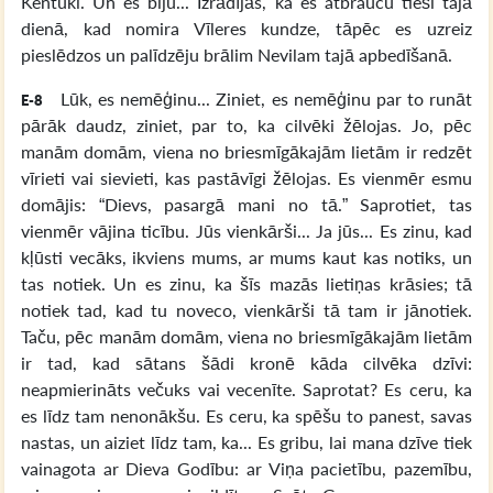
Kentuki. Un es biju... Izrādījās, ka es atbraucu tieši tajā
dienā, kad nomira Vīleres kundze, tāpēc es uzreiz
pieslēdzos un palīdzēju brālim Nevilam tajā apbedīšanā.
Lūk, es nemēģinu... Ziniet, es nemēģinu par to runāt
E-8
pārāk daudz, ziniet, par to, ka cilvēki žēlojas. Jo, pēc
manām domām, viena no briesmīgākajām lietām ir redzēt
vīrieti vai sievieti, kas pastāvīgi žēlojas. Es vienmēr esmu
domājis: “Dievs, pasargā mani no tā.” Saprotiet, tas
vienmēr vājina ticību. Jūs vienkārši... Ja jūs... Es zinu, kad
kļūsti vecāks, ikviens mums, ar mums kaut kas notiks, un
tas notiek. Un es zinu, ka šīs mazās lietiņas krāsies; tā
notiek tad, kad tu noveco, vienkārši tā tam ir jānotiek.
Taču, pēc manām domām, viena no briesmīgākajām lietām
ir tad, kad sātans šādi kronē kāda cilvēka dzīvi:
neapmierināts večuks vai vecenīte. Saprotat? Es ceru, ka
es līdz tam nenonākšu. Es ceru, ka spēšu to panest, savas
nastas, un aiziet līdz tam, ka... Es gribu, lai mana dzīve tiek
vainagota ar Dieva Godību: ar Viņa pacietību, pazemību,