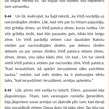
un vispār neredz to. Tas vispār nav viņiem; viņi nepievērš
tam uzmanību.
Un tā, ievērojiet, ka šajā tekstā...ka Viņš norādīja uz
E-44
nacionālajām zīmēm. Lūk, kad viņi par to Viņam pajautāja,
viņi gribēja zīmes; un Viņš pateica zīmes, kuras notika. Un
viņi gribēja zināt, kad būs pasaules gals, kāda būs beigu
zīme. Un Viņš parādīja viņiem caur daudzām Rakstu
vietām par nacionālajām zīmēm, par debesu zīmēm
debesīs un par zemes zīmēm; Viņš pateica viņiem zīmes,
zīmes, zīmes, visu laiku kādu zīmi. Un kad... Un tur vienā
vietā Viņš pateica viņiem par nacionālo zīmi, Viņš pateica:
“Kad ieraudzīsiet, kā apkārt Jeruzalemei sāks pulcēties
tautas,” redziet, tad mēs zinām, ka ir pietuvojies bēdu
laiks, “kad ieraudzīsiet Jeruzālemi, armijas aplenktu.”
Lūk, pirms viņi varēja to izdarīt, Dievs...pasaulei bija
E-45
jāapvienojas. Titam, tam varenajam romiešu ģenerālim,
bija jāapvieno savas armijas un jāatnāk pēc tam, kad ebreji
bija noraidījuši viņiem Dieva doto tā laika zīmi. Tas bija tas