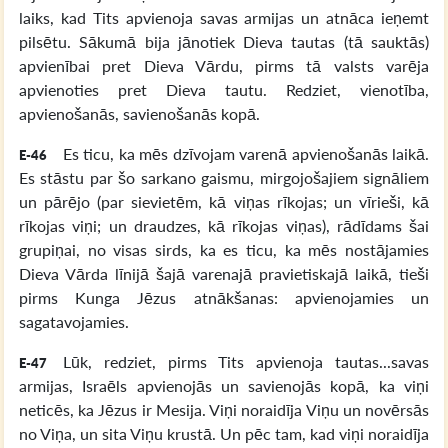
laiks, kad Tits apvienoja savas armijas un atnāca ieņemt
pilsētu. Sākumā bija jānotiek Dieva tautas (tā sauktās)
apvienībai pret Dieva Vārdu, pirms tā valsts varēja
apvienoties pret Dieva tautu. Redziet, vienotība,
apvienošanās, savienošanās kopā.
Es ticu, ka mēs dzīvojam varenā apvienošanās laikā.
E-46
Es stāstu par šo sarkano gaismu, mirgojošajiem signāliem
un pārējo (par sievietēm, kā viņas rīkojas; un vīrieši, kā
rīkojas viņi; un draudzes, kā rīkojas viņas), rādīdams šai
grupiņai, no visas sirds, ka es ticu, ka mēs nostājamies
Dieva Vārda līnijā šajā varenajā pravietiskajā laikā, tieši
pirms Kunga Jēzus atnākšanas: apvienojamies un
sagatavojamies.
Lūk, redziet, pirms Tits apvienoja tautas...savas
E-47
armijas, Israēls apvienojās un savienojās kopā, ka viņi
neticēs, ka Jēzus ir Mesija. Viņi noraidīja Viņu un novērsās
no Viņa, un sita Viņu krustā. Un pēc tam, kad viņi noraidīja