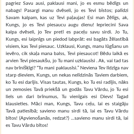
pagriez Savu ausi, paklausi mani, jo es esmu bēdīgs un
nabags! Pasargi manu dvēseli, jo es Tevi bīstos; palīdzi
Savam kalpam, kas uz Tevi paļaujas! Esi man žēlīgs, ak,
Kungs, jo es Tevi piesaucu augu dienu! Iepriecini Sava
kalpa dvēseli, jo Tev pretī es paceļu savu sirdi. Jo Tu,
Kungs, esi laipnīgs un piedod labprāt: esi bagāts žēlastībā
visiem, kas Tevi piesauc. Uzklausi, Kungs, manu lūgšanu un
ievēro, cik skaļa mana balss, Tevi piesaucot! Bēdu laikā es
arvien Tevi piesaukšu, jo Tu mani uzklausīsi . Ak, vai tad tas
nav brīnišķīgi? “Tu mani paklausīsi.” Neviena Tev līdzīga nav
starp dieviem, Kungs, un nekas nelīdzinās Taviem darbiem,
ko Tu esi darījis. Visas tautas, Kungs, ko Tu esi radījis, nāks
un zemosies Tavā priekšā un godās Tavu Vārdu, jo Tu esi
liels un dari brīnumus, Tu vienīgais esi Dievs! Tagad
klausieties. Māci man, Kungs, Tavu ceļu, lai es staigāju
Tavā patiesībā; savieno manu sirdi tā, lai es Tavu Vārdu
bītos! (Apvienošanās, redzat?) ...savieno manu sirdi tā, lai
es Tavu Vārdu bītos!