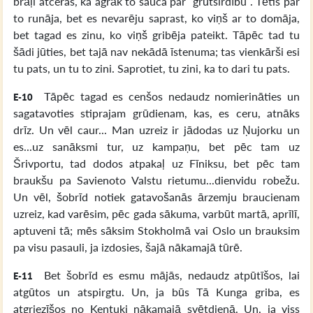
brāļi atceras, ka agrāk to sauca par “grūtsirdību”. Tētis par
to runāja, bet es nevarēju saprast, ko viņš ar to domāja,
bet tagad es zinu, ko viņš gribēja pateikt. Tāpēc tad tu
šādi jūties, bet tajā nav nekādā īstenuma; tas vienkārši esi
tu pats, un tu to zini. Saprotiet, tu zini, ka to dari tu pats.
Tāpēc tagad es cenšos nedaudz nomierināties un
E-10
sagatavoties stiprajam grūdienam, kas, es ceru, atnāks
drīz. Un vēl caur... Man uzreiz ir jādodas uz Ņujorku un
es...uz sanāksmi tur, uz kampaņu, bet pēc tam uz
Šrivportu, tad dodos atpakaļ uz Fīniksu, bet pēc tam
braukšu pa Savienoto Valstu rietumu...dienvidu robežu.
Un vēl, šobrīd notiek gatavošanās ārzemju braucienam
uzreiz, kad varēsim, pēc gada sākuma, varbūt martā, aprīlī,
aptuveni tā; mēs sāksim Stokholmā vai Oslo un brauksim
pa visu pasauli, ja izdosies, šajā nākamajā tūrē.
Bet šobrīd es esmu mājās, nedaudz atpūtīšos, lai
E-11
atgūtos un atspirgtu. Un, ja būs Tā Kunga griba, es
atgriezīšos no Kentuki nākamajā svētdienā. Un, ja viss