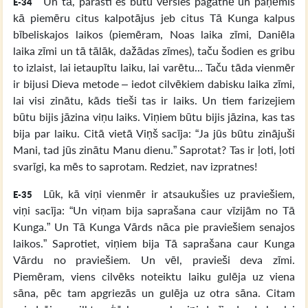
Un tā, parasti es būtu vērsies pagātnē un paņēmis
E-34
kā piemēru citus kalpotājus jeb citus Tā Kunga kalpus
bībeliskajos laikos (piemēram, Noas laika zīmi, Daniēla
laika zīmi un tā tālāk, dažādas zīmes), taču šodien es gribu
to izlaist, lai ietaupītu laiku, lai varētu... Taču tāda vienmēr
ir bijusi Dieva metode – iedot cilvēkiem dabisku laika zīmi,
lai visi zinātu, kāds tieši tas ir laiks. Un tiem farizejiem
būtu bijis jāzina viņu laiks. Viņiem būtu bijis jāzina, kas tas
bija par laiku. Citā vietā Viņš sacīja: “Ja jūs būtu zinājuši
Mani, tad jūs zinātu Manu dienu.” Saprotat? Tas ir ļoti, ļoti
svarīgi, ka mēs to saprotam. Redziet, nav izpratnes!
Lūk, kā viņi vienmēr ir atsaukušies uz praviešiem,
E-35
viņi sacīja: “Un viņam bija saprašana caur vīzijām no Tā
Kunga.” Un Tā Kunga Vārds nāca pie praviešiem senajos
laikos.” Saprotiet, viņiem bija Tā saprašana caur Kunga
Vārdu no praviešiem. Un vēl, pravieši deva zīmi.
Piemēram, viens cilvēks noteiktu laiku gulēja uz viena
sāna, pēc tam apgriezās un gulēja uz otra sāna. Citam