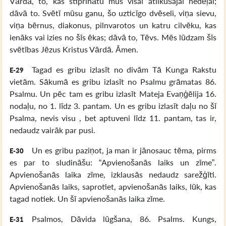
Vārdā, to, kas stiprinātu mūs visai atlikušajai nedēļai;
dāvā to. Svētī mūsu ganu, šo uzticīgo dvēseli, viņa sievu,
viņa bērnus, diakonus, pilnvarotos un katru cilvēku, kas
ienāks vai izies no šīs ēkas; dāvā to, Tēvs. Mēs lūdzam šīs
svētības Jēzus Kristus Vārdā. Āmen.
Tagad es gribu izlasīt no divām Tā Kunga Rakstu
E-29
vietām. Sākumā es gribu izlasīt no Psalmu grāmatas 86.
Psalmu. Un pēc tam es gribu izlasīt Mateja Evaņģēlija 16.
nodaļu, no 1. līdz 3. pantam. Un es gribu izlasīt daļu no šī
Psalma, nevis visu , bet aptuveni līdz 11. pantam, tas ir,
nedaudz vairāk par pusi.
Un es gribu paziņot, ja man ir jānosauc tēma, pirms
E-30
es par to sludināšu: “Apvienošanās laiks un zīme”.
Apvienošanās laika zīme, izklausās nedaudz sarežģīti.
Apvienošanās laiks, saprotiet, apvienošanās laiks, lūk, kas
tagad notiek. Un šī apvienošanās laika zīme.
Psalmos, Dāvida lūgšana, 86. Psalms. Kungs,
E-31