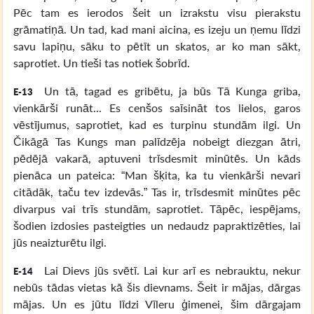
Pēc tam es ierodos šeit un izrakstu visu pierakstu
grāmatiņā. Un tad, kad mani aicina, es izeju un ņemu līdzi
savu lapiņu, sāku to pētīt un skatos, ar ko man sākt,
saprotiet. Un tieši tas notiek šobrīd.
Un tā, tagad es gribētu, ja būs Tā Kunga griba,
E-13
vienkārši runāt... Es cenšos saīsināt tos lielos, garos
vēstījumus, saprotiet, kad es turpinu stundām ilgi. Un
Čikāgā Tas Kungs man palīdzēja nobeigt diezgan ātri,
pēdējā vakarā, aptuveni trīsdesmit minūtēs. Un kāds
pienāca un pateica: “Man šķita, ka tu vienkārši nevari
citādāk, taču tev izdevās.” Tas ir, trīsdesmit minūtes pēc
divarpus vai trīs stundām, saprotiet. Tāpēc, iespējams,
šodien izdosies pasteigties un nedaudz papraktizēties, lai
jūs neaizturētu ilgi.
Lai Dievs jūs svētī. Lai kur arī es nebrauktu, nekur
E-14
nebūs tādas vietas kā šis dievnams. Šeit ir mājas, dārgas
mājas. Un es jūtu līdzi Vīleru ģimenei, šim dārgajam