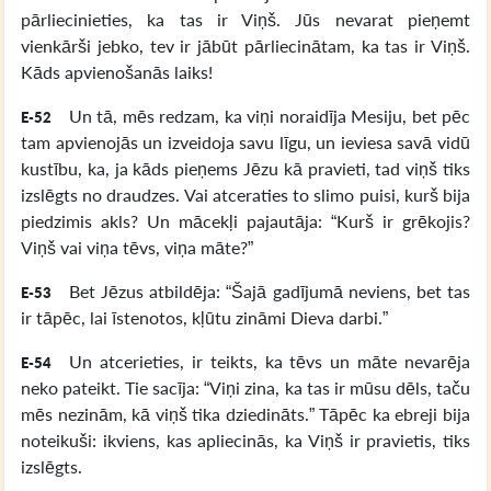
pārliecinieties, ka tas ir Viņš. Jūs nevarat pieņemt
vienkārši jebko, tev ir jābūt pārliecinātam, ka tas ir Viņš.
Kāds apvienošanās laiks!
Un tā, mēs redzam, ka viņi noraidīja Mesiju, bet pēc
E-52
tam apvienojās un izveidoja savu līgu, un ieviesa savā vidū
kustību, ka, ja kāds pieņems Jēzu kā pravieti, tad viņš tiks
izslēgts no draudzes. Vai atceraties to slimo puisi, kurš bija
piedzimis akls? Un mācekļi pajautāja: “Kurš ir grēkojis?
Viņš vai viņa tēvs, viņa māte?”
Bet Jēzus atbildēja: “Šajā gadījumā neviens, bet tas
E-53
ir tāpēc, lai īstenotos, kļūtu zināmi Dieva darbi.”
Un atcerieties, ir teikts, ka tēvs un māte nevarēja
E-54
neko pateikt. Tie sacīja: “Viņi zina, ka tas ir mūsu dēls, taču
mēs nezinām, kā viņš tika dziedināts.” Tāpēc ka ebreji bija
noteikuši: ikviens, kas apliecinās, ka Viņš ir pravietis, tiks
izslēgts.