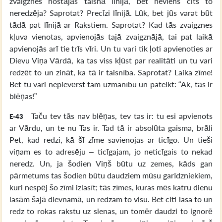
zvaigznes nostājās taisnā līnijā, bet neviens cits to
neredzēja? Saprotat? Precīzi līnijā. Lūk, bet jūs varat būt
tādā pat līnijā ar Rakstiem. Saprotat? Kad tās zvaigznes
kļuva vienotas, apvienojās tajā zvaigznājā, tai pat laikā
apvienojās arī tie trīs vīri. Un tu vari tik ļoti apvienoties ar
Dievu Viņa Vārdā, ka tas viss kļūst par realitāti un tu vari
redzēt to un zināt, ka tā ir taisnība. Saprotat? Laika zīme!
Bet tu vari nepievērst tam uzmanību un pateikt: “Ak, tās ir
blēņas!”
Taču tev tās nav blēņas, tev tas ir: tu esi apvienots
E-43
ar Vārdu, un te nu Tas ir. Tad tā ir absolūta gaisma, brāli
Pet, kad redzi, kā šī zīme savienojas ar ticīgo. Un tieši
viņam es to adresēju – ticīgajam, jo neticīgais to nekad
neredz. Un, ja šodien Viņš būtu uz zemes, kāds gan
pārmetums tas šodien būtu daudziem mūsu garīdzniekiem,
kuri nespēj šo zīmi izlasīt; tās zīmes, kuras mēs katru dienu
lasām šajā dievnamā, un redzam to visu. Bet citi lasa to un
redz to rokas rakstu uz sienas, un tomēr daudzi to ignorē