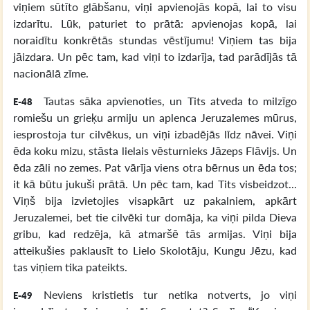
viņiem sūtīto glābšanu, viņi apvienojās kopā, lai to visu
izdarītu. Lūk, paturiet to prātā: apvienojas kopā, lai
noraidītu konkrētās stundas vēstījumu! Viņiem tas bija
jāizdara. Un pēc tam, kad viņi to izdarīja, tad parādījās tā
nacionālā zīme.
Tautas sāka apvienoties, un Tits atveda to milzīgo
E-48
romiešu un grieķu armiju un aplenca Jeruzalemes mūrus,
iesprostoja tur cilvēkus, un viņi izbadējās līdz nāvei. Viņi
ēda koku mizu, stāsta lielais vēsturnieks Jāzeps Flāvijs. Un
ēda zāli no zemes. Pat vārīja viens otra bērnus un ēda tos;
it kā būtu jukuši prātā. Un pēc tam, kad Tits visbeidzot...
Viņš bija izvietojies visapkārt uz pakalniem, apkārt
Jeruzalemei, bet tie cilvēki tur domāja, ka viņi pilda Dieva
gribu, kad redzēja, kā atmaršē tās armijas. Viņi bija
atteikušies paklausīt to Lielo Skolotāju, Kungu Jēzu, kad
tas viņiem tika pateikts.
Neviens kristietis tur netika notverts, jo viņi
E-49