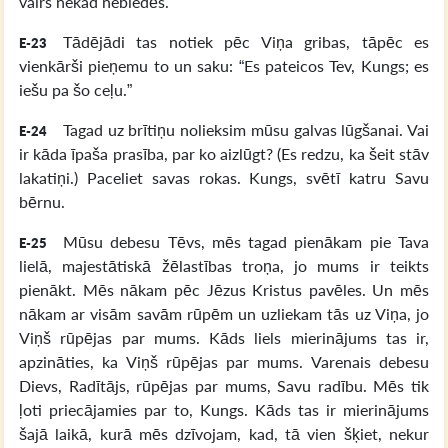
vairs nekad nebiedēs.”
Tādējādi tas notiek pēc Viņa gribas, tāpēc es
E-23
vienkārši pieņemu to un saku: “Es pateicos Tev, Kungs; es
iešu pa šo ceļu.”
Tagad uz brītiņu nolieksim mūsu galvas lūgšanai. Vai
E-24
ir kāda īpaša prasība, par ko aizlūgt? (Es redzu, ka šeit stāv
lakatiņi.) Paceliet savas rokas. Kungs, svētī katru Savu
bērnu.
Mūsu debesu Tēvs, mēs tagad pienākam pie Tava
E-25
lielā, majestātiskā žēlastības troņa, jo mums ir teikts
pienākt. Mēs nākam pēc Jēzus Kristus pavēles. Un mēs
nākam ar visām savām rūpēm un uzliekam tās uz Viņa, jo
Viņš rūpējas par mums. Kāds liels mierinājums tas ir,
apzināties, ka Viņš rūpējas par mums. Varenais debesu
Dievs, Radītājs, rūpējas par mums, Savu radību. Mēs tik
ļoti priecājamies par to, Kungs. Kāds tas ir mierinājums
šajā laikā, kurā mēs dzīvojam, kad, tā vien šķiet, nekur