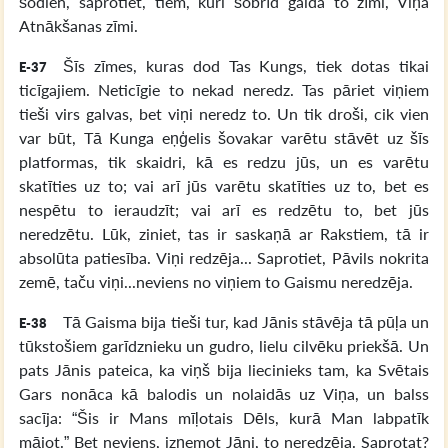
šodien, saprotiet, tiem, kuri šobrīd gaida to zīmi, Viņa
Atnākšanas zīmi.
Šīs zīmes, kuras dod Tas Kungs, tiek dotas tikai
E-37
ticīgajiem. Neticīgie to nekad neredz. Tas pāriet viņiem
tieši virs galvas, bet viņi neredz to. Un tik droši, cik vien
var būt, Tā Kunga eņģelis šovakar varētu stāvēt uz šīs
platformas, tik skaidri, kā es redzu jūs, un es varētu
skatīties uz to; vai arī jūs varētu skatīties uz to, bet es
nespētu to ieraudzīt; vai arī es redzētu to, bet jūs
neredzētu. Lūk, ziniet, tas ir saskaņā ar Rakstiem, tā ir
absolūta patiesība. Viņi redzēja... Saprotiet, Pāvils nokrita
zemē, taču viņi...neviens no viņiem to Gaismu neredzēja.
Tā Gaisma bija tieši tur, kad Jānis stāvēja tā pūļa un
E-38
tūkstošiem garīdznieku un gudro, lielu cilvēku priekšā. Un
pats Jānis pateica, ka viņš bija liecinieks tam, ka Svētais
Gars nonāca kā balodis un nolaidās uz Viņa, un balss
sacīja: “Šis ir Mans mīļotais Dēls, kurā Man labpatīk
mājot.” Bet neviens, izņemot Jāni, to neredzēja. Saprotat?