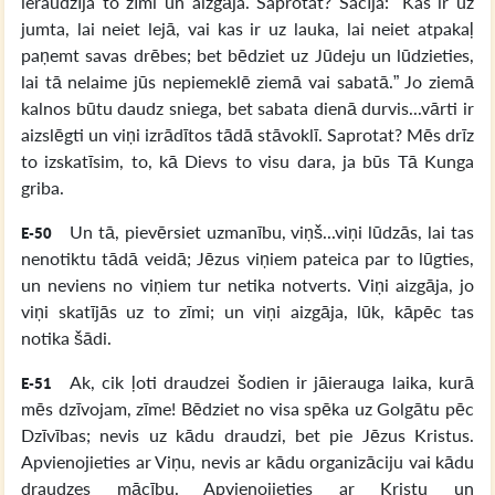
ieraudzīja to zīmi un aizgāja. Saprotat? Sacīja: “Kas ir uz
jumta, lai neiet lejā, vai kas ir uz lauka, lai neiet atpakaļ
paņemt savas drēbes; bet bēdziet uz Jūdeju un lūdzieties,
lai tā nelaime jūs nepiemeklē ziemā vai sabatā.” Jo ziemā
kalnos būtu daudz sniega, bet sabata dienā durvis...vārti ir
aizslēgti un viņi izrādītos tādā stāvoklī. Saprotat? Mēs drīz
to izskatīsim, to, kā Dievs to visu dara, ja būs Tā Kunga
griba.
Un tā, pievērsiet uzmanību, viņš...viņi lūdzās, lai tas
E-50
nenotiktu tādā veidā; Jēzus viņiem pateica par to lūgties,
un neviens no viņiem tur netika notverts. Viņi aizgāja, jo
viņi skatījās uz to zīmi; un viņi aizgāja, lūk, kāpēc tas
notika šādi.
Ak, cik ļoti draudzei šodien ir jāierauga laika, kurā
E-51
mēs dzīvojam, zīme! Bēdziet no visa spēka uz Golgātu pēc
Dzīvības; nevis uz kādu draudzi, bet pie Jēzus Kristus.
Apvienojieties ar Viņu, nevis ar kādu organizāciju vai kādu
draudzes mācību. Apvienojieties ar Kristu un