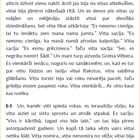
atlicis dzīvot vienu nakti; ārsti jau bija no viņas atteikušies,
viņai bija jāmirst nākošajā rītā. Un es devos pie viņas uz
mājām un mēģināju stāstīt viņai par dievišķo
dziedināšanu, bet viņa tikai atkārtoja: “Es neesmu cienīga,
lai tu ienāktu zem mana nama jumta.” Viņa sacīja: “Es
neesmu cienīga, ka manā namā atrodas kalpotājs.” Viņa
sacīja: “Es esmu grēciniece.” Taču viņa sacīja: “Ser, es
negribu nomirt šādi.” Un mani turp aizveda Greisa Vēbera.
Es vienkārši ienācu, noguris no sanāksmēm; un, kad es tur
par viņu lūdzos un lasīju viņai Rakstus, viņa saņēma
glābšanu. Viņa toreiz teju vai roku nevarēja pacelt, taču
gribēja visiem paspiest roku. Viņa vienkārši... Ar viņu kaut
kas notika.
Un, kamēr viņi spieda rokas, es ieraudzīju vīziju, ka
E-5
viņa aiziet uz vistu sprostu un atnāk atpakaļ. Es sacīju:
“Viss ir kārtībā, tagad viss būs labi,” un tas bija pirms
astoņpadsmit gadiem. Un kopš tā laika vēzis vairs viņai
netika klāt. Viņa nomira...viņa nenomira no vēža; viņai bija