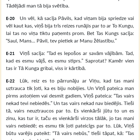
Tādējādi man tā bija svētība.
Un vēl, kā sacīja Pāvils, kad viņam bija spriedze vai
E-20
vēl kaut kas, viņš bija trīs reizes runājis par to ar To Kungu,
lai tas no viņa tiktu paņemts prom. Bet Tas Kungs sacīja:
“Saul, Mans... Pāvil, tev pietiek ar Manu žēlastību.”
Viņš sacīja: “Tad es lepošos ar savām vājībām. Tad,
E-21
kad es esmu vājš, es esmu stiprs.” Saprotat? Kamēr vien
tas ir Tā Kunga gribai, viss ir kārtībā.
Lūk, reiz es to pārrunāju ar Viņu, kad tas mani
E-22
uztrauca tik ļoti, ka es biju nobijies. Un Viņš pateica man
pirms astoņiem vai desmit gadiem, Viņš pateica: “Tas vairs
nekad tevi nebiedēs.” Un tas vairs nekad nav biedējis. Tieši
tā, vairs neuztraucos par to. Es vienkārši jūtu to un es
zinu, kas tur ir, taču es vienkārši virzos tālāk, jo tas mani
vairs nebiedē; es esmu tik ļoti pateicīgs par to. Lūk, Viņš
būtu varējis pateikt: “Tā vairs nebūs,” tieši tāpat, kā: “Tas