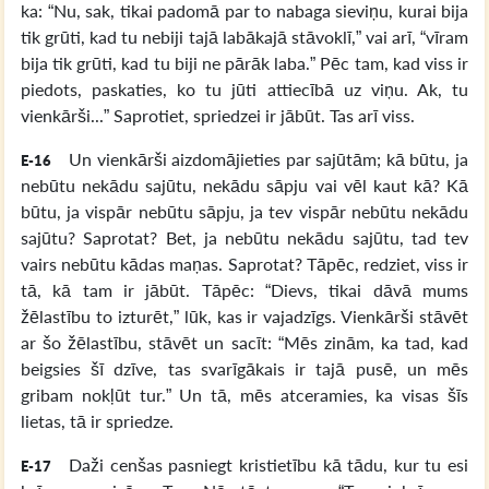
ka: “Nu, sak, tikai padomā par to nabaga sieviņu, kurai bija
tik grūti, kad tu nebiji tajā labākajā stāvoklī,” vai arī, “vīram
bija tik grūti, kad tu biji ne pārāk laba.” Pēc tam, kad viss ir
piedots, paskaties, ko tu jūti attiecībā uz viņu. Ak, tu
vienkārši...” Saprotiet, spriedzei ir jābūt. Tas arī viss.
Un vienkārši aizdomājieties par sajūtām; kā būtu, ja
E-16
nebūtu nekādu sajūtu, nekādu sāpju vai vēl kaut kā? Kā
būtu, ja vispār nebūtu sāpju, ja tev vispār nebūtu nekādu
sajūtu? Saprotat? Bet, ja nebūtu nekādu sajūtu, tad tev
vairs nebūtu kādas maņas. Saprotat? Tāpēc, redziet, viss ir
tā, kā tam ir jābūt. Tāpēc: “Dievs, tikai dāvā mums
žēlastību to izturēt,” lūk, kas ir vajadzīgs. Vienkārši stāvēt
ar šo žēlastību, stāvēt un sacīt: “Mēs zinām, ka tad, kad
beigsies šī dzīve, tas svarīgākais ir tajā pusē, un mēs
gribam nokļūt tur.” Un tā, mēs atceramies, ka visas šīs
lietas, tā ir spriedze.
Daži cenšas pasniegt kristietību kā tādu, kur tu esi
E-17