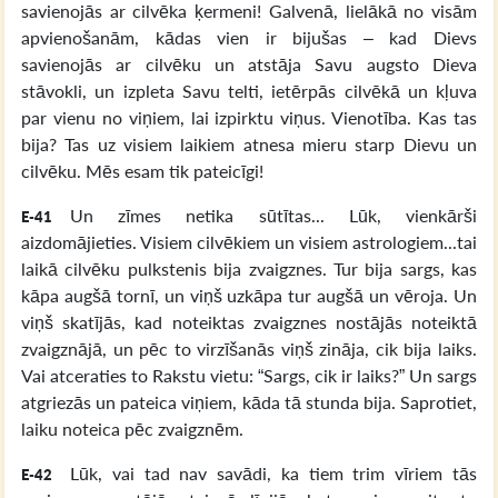
savienojās ar cilvēka ķermeni! Galvenā, lielākā no visām
apvienošanām, kādas vien ir bijušas – kad Dievs
savienojās ar cilvēku un atstāja Savu augsto Dieva
stāvokli, un izpleta Savu telti, ietērpās cilvēkā un kļuva
par vienu no viņiem, lai izpirktu viņus. Vienotība. Kas tas
bija? Tas uz visiem laikiem atnesa mieru starp Dievu un
cilvēku. Mēs esam tik pateicīgi!
Un zīmes netika sūtītas... Lūk, vienkārši
E-41
aizdomājieties. Visiem cilvēkiem un visiem astrologiem...tai
laikā cilvēku pulkstenis bija zvaigznes. Tur bija sargs, kas
kāpa augšā tornī, un viņš uzkāpa tur augšā un vēroja. Un
viņš skatījās, kad noteiktas zvaigznes nostājās noteiktā
zvaigznājā, un pēc to virzīšanās viņš zināja, cik bija laiks.
Vai atceraties to Rakstu vietu: “Sargs, cik ir laiks?” Un sargs
atgriezās un pateica viņiem, kāda tā stunda bija. Saprotiet,
laiku noteica pēc zvaigznēm.
Lūk, vai tad nav savādi, ka tiem trim vīriem tās
E-42