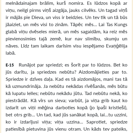
melnādainajam brālim, kurš nomira. Es lūdzos kopā ar
viņu, neilgi pirms viņš aizgāja, jauks cilvēks. Un tagad viņš
ir mājās pie Dieva, un viss ir beidzies. Un tev tik un tā būs
jāaiziet, un mēs visi to zinām. Tāpēc mēs... Lai Tas Kungs
glabā viņu dvēseles mierā, un mēs sagaidām, ka reiz mēs
pievienosimies tajā zemē, kur nav slimību, skumju un
nāves. Līdz tam laikam darīsim visu iespējamo Evaņģēlija
labā.
Runājot par spriedzi; es šorīt par to lūdzos. Bet ko
E-15
jūs darītu, ja spriedzes nebūtu? Aizdomājieties par to.
Spriedze ir dzīves daļa. Kad es tā aizdomājos, mani tas tā
kā uzmundrināja. Ja nebūtu nekādas rīvēšanās, mēs būtu
kā lupatu lelles; nebūtu nekādu jūtu. Tad nebūtu nekā, ko
piestrādāt. Kā vīrs un sieva; varbūt, ja viņa grib kaut ko
izdarīt un viņi mēģina darboties kopā (jo īpaši kristieši),
bet otrs grib... Un tad, kad jūs sanākat kopā, lai...tu uzzini,
ko ir izdarījusi viņa; viņa uzzina... Saprotiet, spriedze
patiesībā pietuvina jūs vienu otram. Un kāds tev pateiks,