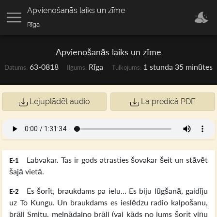
Apvienošanās laiks un zīme
Rīga
Apvienošanās laiks un zīme
63-0818
Rīga
1 stunda 35 minūtes
Datums:
Ilgums:
Tulkojums:
Lejuplādēt audio
La predică PDF
Labvakar. Tas ir gods atrasties šovakar šeit un stāvēt
E-1
šajā vietā.
Es šorīt, braukdams pa ielu... Es biju lūgšanā, gaidīju
E-2
uz To Kungu. Un braukdams es ieslēdzu radio kalpošanu,
brāli Smitu, melnādaino brāli (vai kāds no jums šorīt viņu