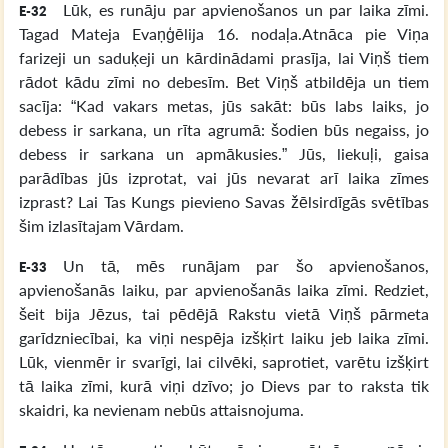
Lūk, es runāju par apvienošanos un par laika zīmi.
E-32
Tagad Mateja Evaņģēlija 16. nodaļa. ​Atnāca pie Viņa
farizeji un saduķeji un kārdinādami prasīja, lai Viņš tiem
rādot kādu zīmi no debesīm. Bet Viņš atbildēja un tiem
sacīja: “Kad vakars metas, jūs sakāt: būs labs laiks, jo
debess ir sarkana, un rīta agrumā: šodien būs negaiss, jo
debess ir sarkana un apmākusies.” Jūs, liekuļi, gaisa
parādības jūs izprotat, vai jūs nevarat arī laika zīmes
izprast? Lai Tas Kungs pievieno Savas žēlsirdīgās svētības
šim izlasītajam Vārdam.
Un tā, mēs runājam par šo apvienošanos,
E-33
apvienošanās laiku, par apvienošanās laika zīmi. Redziet,
šeit bija Jēzus, tai pēdējā Rakstu vietā Viņš pārmeta
garīdzniecībai, ka viņi nespēja izšķirt laiku jeb laika zīmi.
Lūk, vienmēr ir svarīgi, lai cilvēki, saprotiet, varētu izšķirt
tā laika zīmi, kurā viņi dzīvo; jo Dievs par to raksta tik
skaidri, ka nevienam nebūs attaisnojuma.