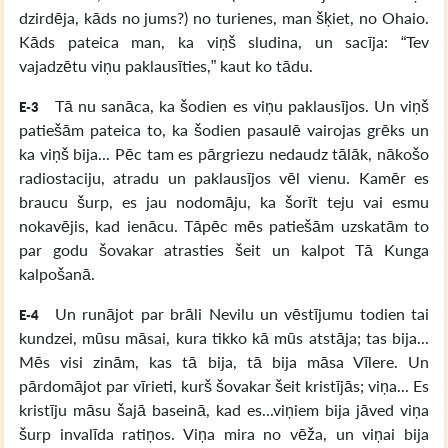
dzirdēja, kāds no jums?) no turienes, man šķiet, no Ohaio.
Kāds pateica man, ka viņš sludina, un sacīja: “Tev
vajadzētu viņu paklausīties,” kaut ko tādu.
Tā nu sanāca, ka šodien es viņu paklausījos. Un viņš
E-3
patiešām pateica to, ka šodien pasaulē vairojas grēks un
ka viņš bija... Pēc tam es pārgriezu nedaudz tālāk, nākošo
radiostaciju, atradu un paklausījos vēl vienu. Kamēr es
braucu šurp, es jau nodomāju, ka šorīt teju vai esmu
nokavējis, kad ienācu. Tāpēc mēs patiešām uzskatām to
par godu šovakar atrasties šeit un kalpot Tā Kunga
kalpošanā.
Un runājot par brāli Nevilu un vēstījumu todien tai
E-4
kundzei, mūsu māsai, kura tikko kā mūs atstāja; tas bija...
Mēs visi zinām, kas tā bija, tā bija māsa Vīlere. Un
pārdomājot par vīrieti, kurš šovakar šeit kristījās; viņa... Es
kristīju māsu šajā baseinā, kad es...viņiem bija jāved viņa
šurp invalīda ratiņos. Viņa mira no vēža, un viņai bija