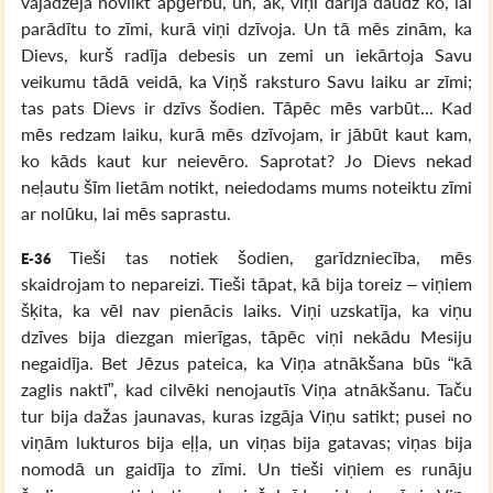
vajadzēja novilkt apģērbu, un, ak, viņi darīja daudz ko, lai
parādītu to zīmi, kurā viņi dzīvoja. Un tā mēs zinām, ka
Dievs, kurš radīja debesis un zemi un iekārtoja Savu
veikumu tādā veidā, ka Viņš raksturo Savu laiku ar zīmi;
tas pats Dievs ir dzīvs šodien. Tāpēc mēs varbūt... Kad
mēs redzam laiku, kurā mēs dzīvojam, ir jābūt kaut kam,
ko kāds kaut kur neievēro. Saprotat? Jo Dievs nekad
neļautu šīm lietām notikt, neiedodams mums noteiktu zīmi
ar nolūku, lai mēs saprastu.
Tieši tas notiek šodien, garīdzniecība, mēs
E-36
skaidrojam to nepareizi. Tieši tāpat, kā bija toreiz – viņiem
šķita, ka vēl nav pienācis laiks. Viņi uzskatīja, ka viņu
dzīves bija diezgan mierīgas, tāpēc viņi nekādu Mesiju
negaidīja. Bet Jēzus pateica, ka Viņa atnākšana būs “kā
zaglis naktī”, kad cilvēki nenojautīs Viņa atnākšanu. Taču
tur bija dažas jaunavas, kuras izgāja Viņu satikt; pusei no
viņām lukturos bija eļļa, un viņas bija gatavas; viņas bija
nomodā un gaidīja to zīmi. Un tieši viņiem es runāju