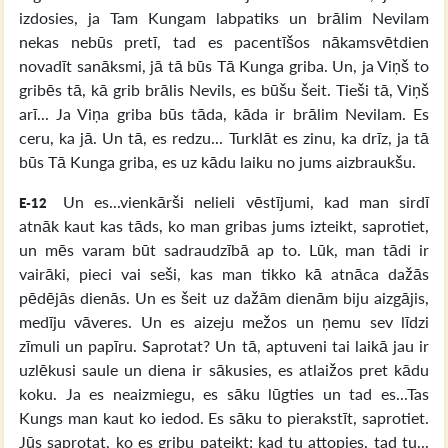
izdosies, ja Tam Kungam labpatiks un brālim Nevilam
nekas nebūs pretī, tad es pacentīšos nākamsvētdien
novadīt sanāksmi, jā tā būs Tā Kunga griba. Un, ja Viņš to
gribēs tā, kā grib brālis Nevils, es būšu šeit. Tieši tā, Viņš
arī... Ja Viņa griba būs tāda, kāda ir brālim Nevilam. Es
ceru, ka jā. Un tā, es redzu... Turklāt es zinu, ka drīz, ja tā
būs Tā Kunga griba, es uz kādu laiku no jums aizbraukšu.
Un es...vienkārši nelieli vēstījumi, kad man sirdī
E-12
atnāk kaut kas tāds, ko man gribas jums izteikt, saprotiet,
un mēs varam būt sadraudzībā ap to. Lūk, man tādi ir
vairāki, pieci vai seši, kas man tikko kā atnāca dažās
pēdējās dienās. Un es šeit uz dažām dienām biju aizgājis,
medīju vāveres. Un es aizeju mežos un ņemu sev līdzi
zīmuli un papīru. Saprotat? Un tā, aptuveni tai laikā jau ir
uzlēkusi saule un diena ir sākusies, es atlaižos pret kādu
koku. Ja es neaizmiegu, es sāku lūgties un tad es...Tas
Kungs man kaut ko iedod. Es sāku to pierakstīt, saprotiet.
Jūs saprotat, ko es gribu pateikt; kad tu attopies, tad tu...