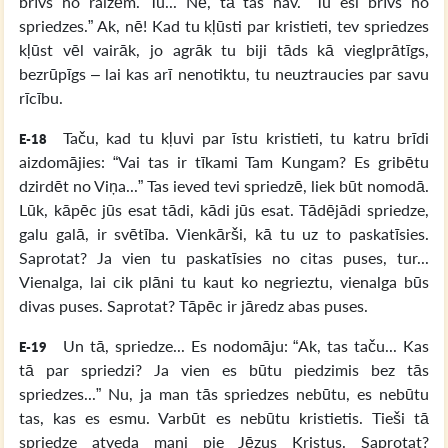
brīvs no raizēm. Tu... Nē, tā tas nav. “Tu esi brīvs no
spriedzes.” Ak, nē! Kad tu kļūsti par kristieti, tev spriedzes
kļūst vēl vairāk, jo agrāk tu biji tāds kā vieglprātīgs,
bezrūpīgs – lai kas arī nenotiktu, tu neuztraucies par savu
rīcību.
Taču, kad tu kļuvi par īstu kristieti, tu katru brīdi
E-18
aizdomājies: “Vai tas ir tīkami Tam Kungam? Es gribētu
dzirdēt no Viņa...” Tas ieved tevi spriedzē, liek būt nomodā.
Lūk, kāpēc jūs esat tādi, kādi jūs esat. Tādējādi spriedze,
galu galā, ir svētība. Vienkārši, kā tu uz to paskatīsies.
Saprotat? Ja vien tu paskatīsies no citas puses, tur...
Vienalga, lai cik plāni tu kaut ko negrieztu, vienalga būs
divas puses. Saprotat? Tāpēc ir jāredz abas puses.
Un tā, spriedze... Es nodomāju: “Ak, tas taču... Kas
E-19
tā par spriedzi? Ja vien es būtu piedzimis bez tās
spriedzes...” Nu, ja man tās spriedzes nebūtu, es nebūtu
tas, kas es esmu. Varbūt es nebūtu kristietis. Tieši tā
spriedze atveda mani pie Jēzus Kristus. Saprotat?