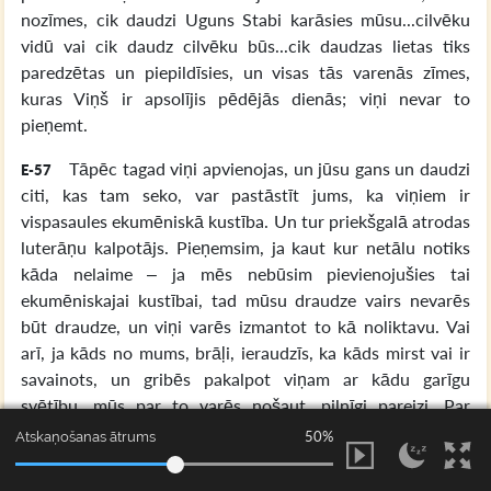
nozīmes, cik daudzi Uguns Stabi karāsies mūsu...cilvēku
vidū vai cik daudz cilvēku būs...cik daudzas lietas tiks
paredzētas un piepildīsies, un visas tās varenās zīmes,
kuras Viņš ir apsolījis pēdējās dienās; viņi nevar to
pieņemt.
Tāpēc tagad viņi apvienojas, un jūsu gans un daudzi
E-57
citi, kas tam seko, var pastāstīt jums, ka viņiem ir
vispasaules ekumēniskā kustība. Un tur priekšgalā atrodas
luterāņu kalpotājs. Pieņemsim, ja kaut kur netālu notiks
kāda nelaime – ja mēs nebūsim pievienojušies tai
ekumēniskajai kustībai, tad mūsu draudze vairs nevarēs
būt draudze, un viņi varēs izmantot to kā noliktavu. Vai
arī, ja kāds no mums, brāļi, ieraudzīs, ka kāds mirst vai ir
savainots, un gribēs pakalpot viņam ar kādu garīgu
svētību, mūs par to varēs nošaut, pilnīgi pareizi. Par
jebkādu kalpošanu varēs saņemt līdz desmit gadiem
50%
Atskaņošanas ātrums
federālajā cietumā, ja mēs neesam tās ekumēniskās
kustības biedrs. Vai tad jūs neredzat zvēra zīmi? Saprotat?