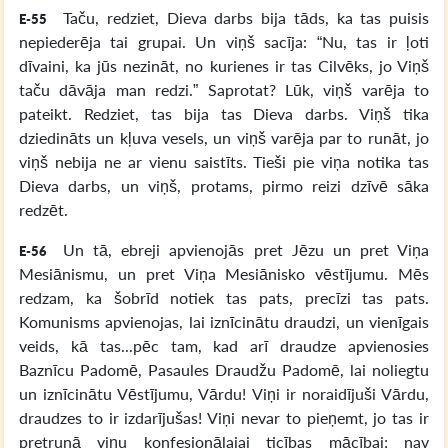
Taču, redziet, Dieva darbs bija tāds, ka tas puisis
E-55
nepiederēja tai grupai. Un viņš sacīja: “Nu, tas ir ļoti
dīvaini, ka jūs nezināt, no kurienes ir tas Cilvēks, jo Viņš
taču dāvāja man redzi.” Saprotat? Lūk, viņš varēja to
pateikt. Redziet, tas bija tas Dieva darbs. Viņš tika
dziedināts un kļuva vesels, un viņš varēja par to runāt, jo
viņš nebija ne ar vienu saistīts. Tieši pie viņa notika tas
Dieva darbs, un viņš, protams, pirmo reizi dzīvē sāka
redzēt.
Un tā, ebreji apvienojās pret Jēzu un pret Viņa
E-56
Mesiānismu, un pret Viņa Mesiānisko vēstījumu. Mēs
redzam, ka šobrīd notiek tas pats, precīzi tas pats.
Komunisms apvienojas, lai iznīcinātu draudzi, un vienīgais
veids, kā tas...pēc tam, kad arī draudze apvienosies
Baznīcu Padomē, Pasaules Draudžu Padomē, lai noliegtu
un iznīcinātu Vēstījumu, Vārdu! Viņi ir noraidījuši Vārdu,
draudzes to ir izdarījušas! Viņi nevar to pieņemt, jo tas ir
pretrunā viņu konfesionālajai ticības mācībai; nav