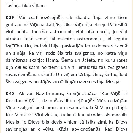
Tas bija tikai viņam.
Vai esat ievērojuši, cik skaidra bija zīme tiem
E-39
gudrajiem? Viņi paskatījās, lūk... Viņi bija ebreji. Patiesībā
viņi nebija indiešu astronomi, viņi bija ebreji, jo viņi
atradās tajā zemē, lai mācītos astronomiju, lai iegūtu
izglītību. Un, kad viņi bija...paskatījās Jeruzalemes virzienā
un zināja, ka viņi redz šīs trīs zvaigznes, no katra viņu
dzimšanas skaitļa: Hama, Šema un Jafeta, no kuru rases
bija cēlies katrs no tiem; un viņi ieraudzīja tās zvaigznes
savas dzimšanas skaitlī. Un viņiem tā bija zīme, ka tad, kad
šīs zvaigznes nostājās vienā līnijā, uz zemes bija Mesija.
Ak vai! Nav brīnums, ka viņi atnāca: “Kur Viņš ir?
E-40
Kur tad Viņš ir, dzimušais Jūdu Ķēniņš? Mēs redzējām
Viņa zvaigzni austrumos un esam atnākuši Viņu pielūgt.
Kur Viņš ir?” Viņi zināja, ka kaut kur atrodas šis mazulis
Mesija, jo Dievs bija devis viņiem tā laika zīmi, ka Dievs
savienojas ar cilvēku. Kāda apvienošanās, kad Dievs