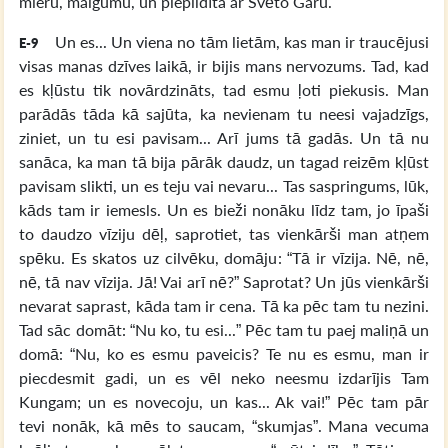
mieru, maigumu, un piepildīta ar Svēto Garu.
Un es... Un viena no tām lietām, kas man ir traucējusi
E-9
visas manas dzīves laikā, ir bijis mans nervozums. Tad, kad
es kļūstu tik novārdzināts, tad esmu ļoti piekusis. Man
parādās tāda kā sajūta, ka nevienam tu neesi vajadzīgs,
ziniet, un tu esi pavisam... Arī jums tā gadās. Un tā nu
sanāca, ka man tā bija pārāk daudz, un tagad reizēm kļūst
pavisam slikti, un es teju vai nevaru... Tas saspringums, lūk,
kāds tam ir iemesls. Un es bieži nonāku līdz tam, jo īpaši
to daudzo vīziju dēļ, saprotiet, tas vienkārši man atņem
spēku. Es skatos uz cilvēku, domāju: “Tā ir vīzija. Nē, nē,
nē, tā nav vīzija. Jā! Vai arī nē?” Saprotat? Un jūs vienkārši
nevarat saprast, kāda tam ir cena. Tā ka pēc tam tu nezini.
Tad sāc domāt: “Nu ko, tu esi...” Pēc tam tu paej maliņā un
domā: “Nu, ko es esmu paveicis? Te nu es esmu, man ir
piecdesmit gadi, un es vēl neko neesmu izdarījis Tam
Kungam; un es novecoju, un kas... Ak vai!” Pēc tam pār
tevi nonāk, kā mēs to saucam, “skumjas”. Mana vecuma