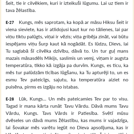
šeit, tie ir cilvēkiem, kuri ir izteikuši lūgumu. Lai uz tiem ir
tava žēlastība.
Kungs, mēs saprotam, ka kopā ar māsu Hiksu šeit ir
E-27
viena sieviete, kas ir atlidojusi kaut kur no tālienes, lai par
viņu tiktu palūgts, viņai ir vēzis; viņa gribēja zināt, vai būtu
iespējams viņu šurp kaut kā nogādāt. Es lūdzu, Dievs, lai
Tu saglabā šī cilvēka dzīvību, dāvā to. Un tur guļ mans
mazais māsasdēls Mikijs, saslimis un vemj, viņam ir augsta
temperatūra, tikko kā izgāja pa durvīm. Kungs, es ticu, ka
mēs tur palūdzām ticības lūgšanu, ka Tu apturēji to, un es
esmu Tev pateicīgs, sajutu, ka temperatūra aiziet no
puisēna, pirms es izgāju no istabas.
Lūk, Kungs... Un mēs pateicamies Tev par to visu.
E-28
Tagad ir mana kārta runāt Tavu Vārdu. Dāvā mums Tavu
Vārdu, Kungs. Tavs Vārds ir Patiesība. Svētī mūsu
dvēseles un dāvā mums žēlastību, kas mums ir vajadzīga,
lai šovakar mēs varētu iegūt no Dieva apsolījuma, kas ir