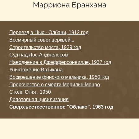
Марриона Бранхама
Переезд в Нью - Олбани, 1912 год
Всемирный совет церквей...
Строительство моста, 1929 год
Суд над Лос-Анджелесом
Наводнение в Джефферсонвилле, 1937 год
Уничтожение Ватикана
Воскрешение финского мальчика, 1950 год
Пророчество о смерти Мерилин Монро
Столп Огня , 1950
Допотопная цивилизация
Сверхъестесственное "Облако", 1963 год