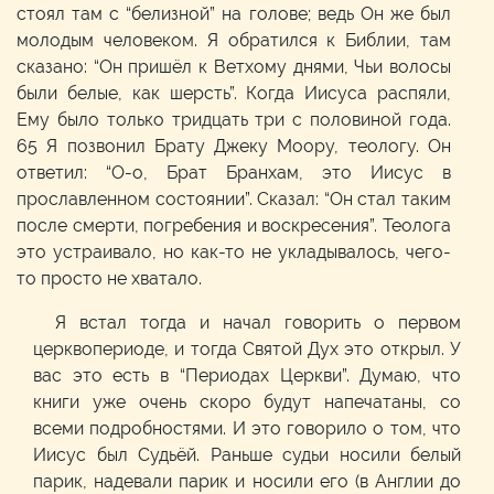
стоял там с “белизной” на голове; ведь Он же был
молодым человеком. Я обратился к Библии, там
сказано: “Он пришёл к Ветхому днями, Чьи волосы
были белые, как шерсть”. Когда Иисуса распяли,
Ему было только тридцать три с половиной года.
65 Я позвонил Брату Джеку Моору, теологу. Он
ответил: “О-о, Брат Бранхам, это Иисус в
прославленном состоянии”. Сказал: “Он стал таким
после смерти, погребения и воскресения”. Теолога
это устраивало, но как-то не укладывалось, чего-
то просто не хватало.
Я встал тогда и начал говорить о первом
церквопериоде, и тогда Святой Дух это открыл. У
вас это есть в “Периодах Церкви”. Думаю, что
книги уже очень скоро будут напечатаны, со
всеми подробностями. И это говорило о том, что
Иисус был Судьёй. Раньше судьи носили белый
парик, надевали парик и носили его (в Англии до