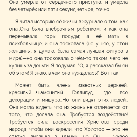
Она умерла от сердечного приступа, и умерла
без четырёх или пяти секунд четыре, точно.
Я читал историю её жизни в журнале о том, как
она…Она была внебрачным ребёнком; и как она
перемывала горы посуды; а её мать в
психбольнице; и она тосковала (но у неё, у этой
женщины, я думаю, была самая лучшая фигура в
мире)—но она тосковала о чём-то таком, чего не
купишь за деньги. Я подумал: "О, я рассказал бы ей
об этом! Я знаю, в чём она нуждалась!" Вот так!
Может быть, члены известных церквей,
красивый—знаменитый Голливуд, где все
декорации и мишура…Но они видят этих людей…
Она могла видеть, что их жизнь не отличается от
того, что делала она. Требуется воздействие!
Требуется сила воскресения Христова среди
народа, чтобы они видели, что Христос — это не
статуя, висящая в здании, но Он — живое