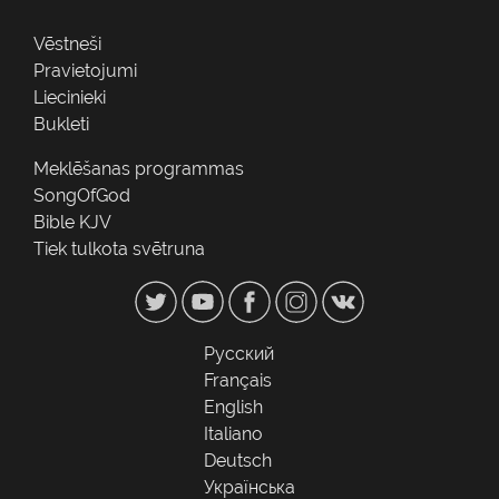
Vēstneši
Pravietojumi
Liecinieki
Bukleti
Meklēšanas programmas
SongOfGod
Bible KJV
Tiek tulkota svētruna
Русский
Français
English
Italiano
Deutsch
Українська