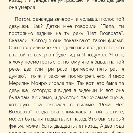
назад, и я увидел её умирающей. И через два дня
она умерла.
Потом, однажды вечером, я услышал голос той
девушки. Как? Детки мне говорили: "Папа, ты
постоянно ездишь на ту реку 'Нет Возврата'".
Сказали: "Сегодня они показывают такой фильм".
Они говорили мне за неделю или две до того, что
в такой-то вечер он будет идти. Я подумал: "Что ж,
я хочу посмотреть его, потому что я бывал на той
реке, два или три раза; примерно пять раз, я
думаю". Что ж, я захотел посмотреть его. И мисс
Мерилин Монро играла там. Так вот, это была та
девушка, которую я видел в видении. И вот она
была там, в фильме, и действия, та же самая сцена,
которую она сыграла в фильме "Река Нет
Возврата", когда она снималась в той картине,
может быть, пятнадцать лет назад. Это был старый
фильм, может быть, двадцать лет назад. А два года