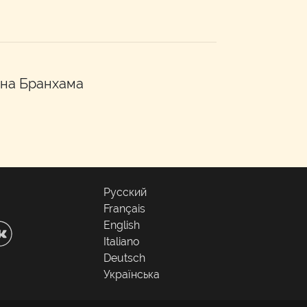
она Бранхама
Русский
Français
English
Italiano
Deutsch
Українська