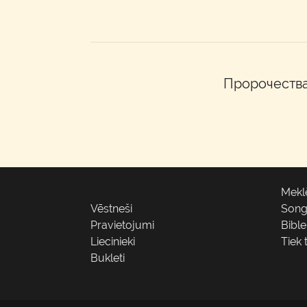
Пророчества
Mekl
Vēstneši
Son
Pravietojumi
Bibl
Liecinieki
Tiek 
Bukleti