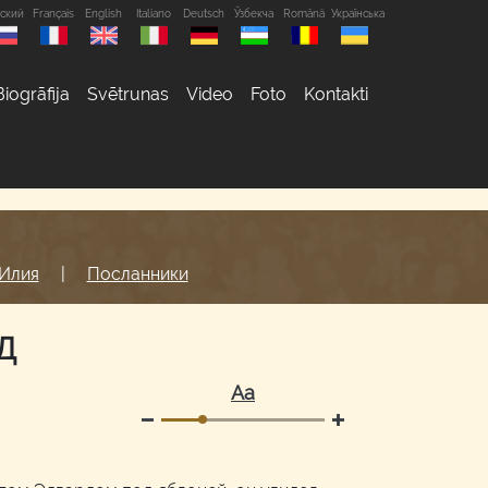
сский
Français
English
Italiano
Deutsch
Ўзбекча
Română
Українська
Biogrāfija
Svētrunas
Video
Foto
Kontakti
Илия
|
Посланники
Д
Аа