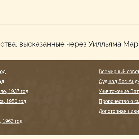
ства, высказанные через Уилльяма Ма
год
Всемирный совет 
од
Суд над Лос-Анд
е, 1937 год
Уничтожение Ват
а, 1950 год
Пророчество о с
Допотопная цив
 1963 год