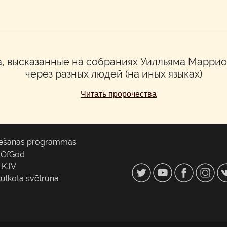
, высказанные на собраниях Уилльяма Марри
через разных людей (на иных языках)
Читать пророчества
ēšanas programmas
gOfGod
e KJV
tulkota svētruna