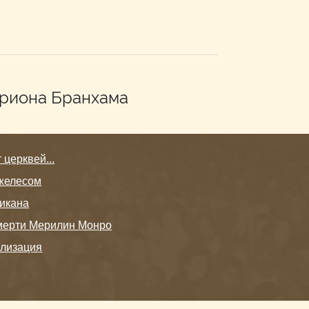
рриона Бранхама
церквей...
желесом
икана
мерти Мерилин Монро
илизация