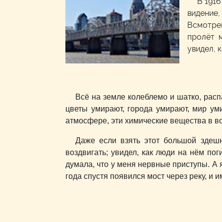
В 1916
видение
Всмотрев
пролёт 
увидел, 
Всё на земле колеблемо и шатко, расп
цветы умирают, города умирают, мир ум
атмосфере, эти химические вещества в 
Даже если взять этот большой здешн
воздвигать; увидел, как люди на нём пог
думала, что у меня нервные приступы. А я
года спустя появился мост через реку, и 