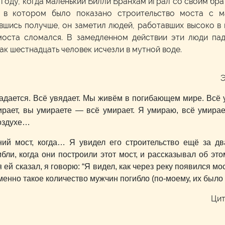
 году, когда маленький Билли Бранхам играл со своим бр
, в котором было показано строительство моста с м
шись получше, он заметил людей, работавших высоко в 
моста сломался. В замедленном действии эти люди пад
как шестнадцать человек исчезли в мутной воде.
Э
адается. Всё увядает. Мы живём в погибающем мире. Всё у
ирает, вы умираете — всё умирает. Я умираю, всё умирае
воздухе…
ий мост, когда… Я увидел его строительство ещё за два
ибли, когда они построили этот мост, и рассказывал об это
 ей сказал, я говорю: “Я видел, как через реку появился мос
именно такое количество мужчин погибло (по-моему, их было
Цит