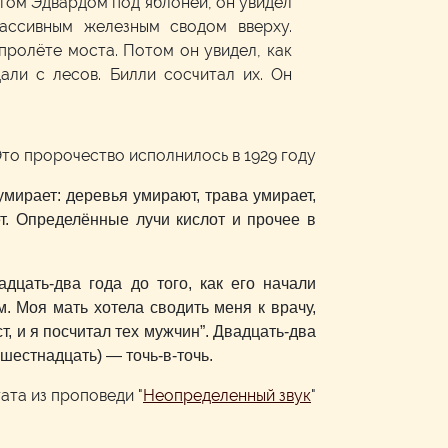
атом Эдвардом под яблоней, он увидел
ассивным железным сводом вверху.
пролёте моста. Потом он увидел, как
али с лесов. Билли сосчитал их. Он
то пророчество исполнилось в 1929 году
мирает: деревья умирают, трава умирает,
т. Определённые лучи кислот и прочее в
дцать-два года до того, как его начали
м. Моя мать хотела сводить меня к врачу,
т, и я посчитал тех мужчин”. Двадцать-два
 шестнадцать) — точь-в-точь.
ата из проповеди "
Неопределенный звук
"